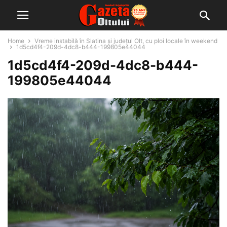
Home
Vreme instabilă în Slatina și județul Olt, cu ploi locale în weekend
1d5cd4f4-209d-4dc8-b444-199805e44044
1d5cd4f4-209d-4dc8-b444-
199805e44044