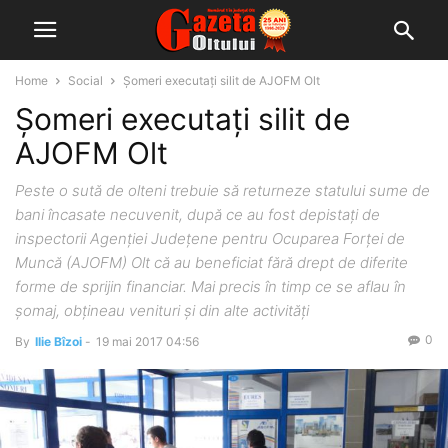
Home
Social
Şomeri executaţi silit de AJOFM Olt
Şomeri executaţi silit de
AJOFM Olt
Peste o sută de olteni trebuie să returneze statului sume de
bani încasate necuvenit, după ce au fost depistaţi de
inspectorii Agenţiei Judeţene pentru Ocuparea Forţei de
Muncă (AJOFM) Olt că au beneficiat fără drept de diferite
forme de sprijin financiar. Mai precis în timp ce se aflau în
şomaj, obţineau venituri şi din alte activităţi
0
By
Ilie Bîzoi
-
19 mai 2017 04:56