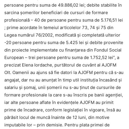
persoane pentru suma de 49.886,02 lei; debite stabilite în
sarcina şomerilor beneficiari de cursuri de formare
profesională – 40 de persoane pentru suma de 5.176,51 lei
; prime acordate în temeiul articolelor 73, 74 şi 75 din
Legea numărul 76/2002, modificată şi completată ulterior
-20 persoane pentru suma de 5.425 lei şi debite provenite
din proiecte implementate cu finanţarea din Fondul Social
European – trei persoane pentru suma de 1.752,52 lei”, a
precizat Elena Iordache, purtătorul de cuvânt al AJOFM
Olt. Oamenii au ajuns să fie datori la AJOFM pentru că s-au
angajat, dar nu au anunţat în timp util instituţia încasând şi
salariu şi şomaj, unii şomerii nu s-au ţinut de cursurile de
formare profesionale la care s-au înscris pe banii agenţiei,
iar alte persoane aflate în evidenţele AJOFM au primit
prime de încadrare, conform legislaţiei în vigoare, însă au
părăsit locul de muncă înainte de 12 luni, din motive
imputabile lor – prin demisie. Pentru plata primei de