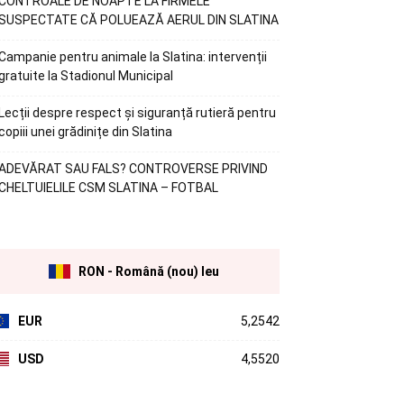
CONTROALE DE NOAPTE LA FIRMELE
SUSPECTATE CĂ POLUEAZĂ AERUL DIN SLATINA
Campanie pentru animale la Slatina: intervenții
gratuite la Stadionul Municipal
Lecții despre respect și siguranță rutieră pentru
copiii unei grădinițe din Slatina
ADEVĂRAT SAU FALS? CONTROVERSE PRIVIND
CHELTUIELILE CSM SLATINA – FOTBAL
RON - Română (nou) leu
EUR
5,2542
USD
4,5520