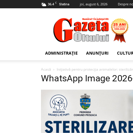
C
36.4
joi, august 6, 2026
Despre no
Slatina
Gazeta
Oltului
ADMINISTRAȚIE
ANUNȚURI
CULTU
Acasă
Inițiativă pentru protecția animalelor: steriliză
WhatsApp Image 2026-