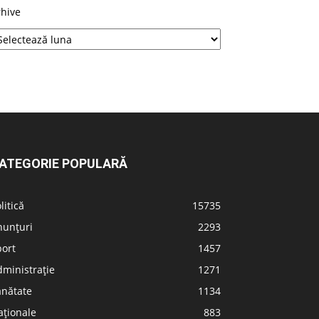
rhive
ATEGORIE POPULARĂ
litică
15735
nunțuri
2293
port
1457
ministrație
1271
ănătate
1134
aționale
883