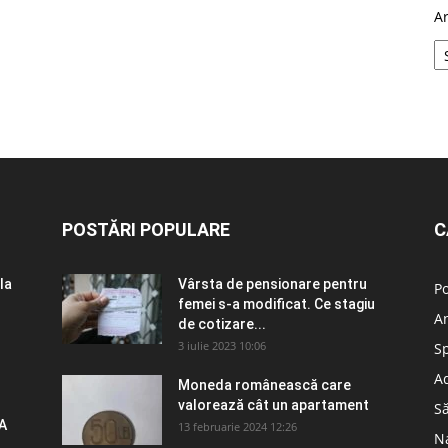
A
POSTĂRI POPULARE
C
la
Vârsta de pensionare pentru
Po
femei s-a modificat. Ce stagiu
A
de cotizare...
3 iulie 2023 10:06
S
Ad
Moneda românească care
valorează cât un apartament
S
A
13 februarie 2024 12:26
N