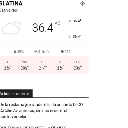
SLATINA
Câțiva Nori
°
36.4
°
C
36.4
°
36.4
25%
5.4m/s
23%
J
VIN
S
D
LUN
35
°
36
°
37
°
35
°
36
°
Articole recente
De la reclamațiile studenților la ancheta DIICOT:
Cătălin Avramescu, din nou în centrul
controverselor