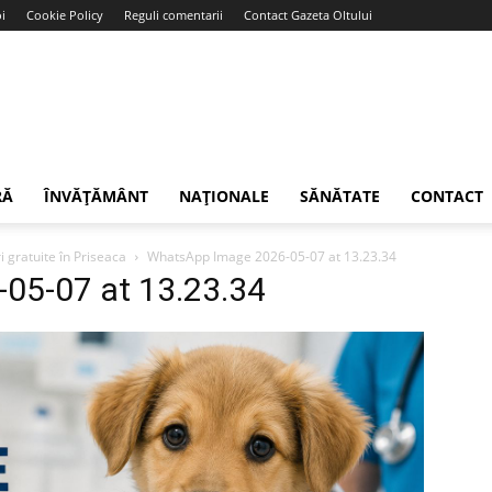
i
Cookie Policy
Reguli comentarii
Contact Gazeta Oltului
RĂ
ÎNVĂȚĂMÂNT
NAȚIONALE
SĂNĂTATE
CONTACT
ri gratuite în Priseaca
WhatsApp Image 2026-05-07 at 13.23.34
05-07 at 13.23.34