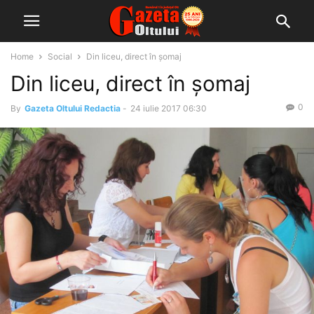
Home
Social
Din liceu, direct în șomaj
Din liceu, direct în șomaj
0
By
Gazeta Oltului Redactia
-
24 iulie 2017 06:30