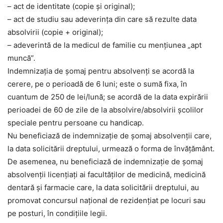
– act de identitate (copie şi original);
– act de studiu sau adeverinţa din care să rezulte data
absolvirii (copie + original);
– adeverintă de la medicul de familie cu menţiunea „apt
muncă”.
Indemnizaţia de şomaj pentru absolvenţi se acordă la
cerere, pe o perioadă de 6 luni; este o sumă fixa, în
cuantum de 250 de lei/lună; se acordă de la data expirării
perioadei de 60 de zile de la absolvire/absolvirii şcolilor
speciale pentru persoane cu handicap.
Nu beneficiază de indemnizaţie de şomaj absolvenţii care,
la data solicitării dreptului, urmează o forma de învăţământ.
De asemenea, nu beneficiază de indemnizaţie de şomaj
absolvenţii licenţiaţi ai facultăţilor de medicină, medicină
dentară şi farmacie care, la data solicitării dreptului, au
promovat concursul naţional de rezidenţiat pe locuri sau
pe posturi, în condiţiile legii.