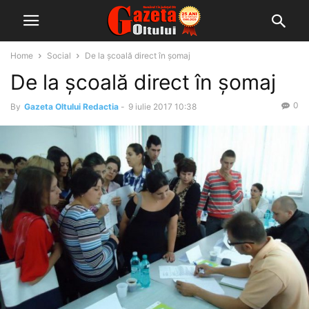
Home
Social
De la școală direct în șomaj
De la școală direct în șomaj
0
By
Gazeta Oltului Redactia
-
9 iulie 2017 10:38