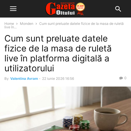
Home
Monden
Cum sunt preluate datele fizice de la masa de ruletă
live în...
Cum sunt preluate datele
fizice de la masa de ruletă
live în platforma digitală a
utilizatorului
0
By
Valentina Avram
-
22 iunie 2026 16:56