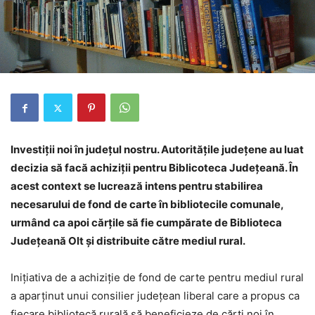
Investiții noi în județul nostru. Autoritățile județene au luat
decizia să facă achiziții pentru Biblicoteca Județeană. În
acest context se lucrează intens pentru stabilirea
necesarului de fond de carte în bibliotecile comunale,
urmând ca apoi cărţile să fie cumpărate de Biblioteca
Judeţeană Olt şi distribuite către mediul rural.
Iniţiativa de a achiziţie de fond de carte pentru mediul rural
a aparţinut unui consilier judeţean liberal care a propus ca
fiecare bibliotecă rurală să beneficieze de cărţi noi în