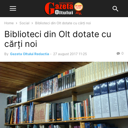
Home
Social
Biblioteci din Olt dotate cu cărți noi
Biblioteci din Olt dotate cu
cărți noi
0
By
Gazeta Oltului Redactia
-
27 august 2017 11:25