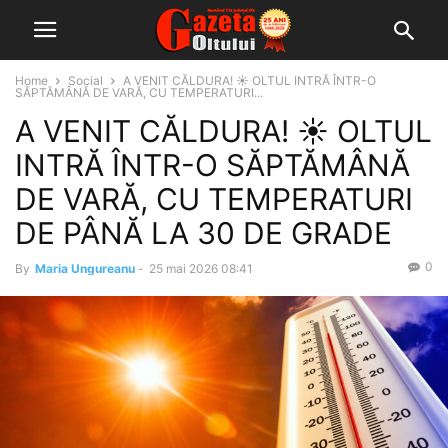
Home
Social
A VENIT CĂLDURA! ☀️ OLTUL INTRĂ ÎNTR-O
SĂPTĂMÂNĂ DE VARĂ, CU TEMPERATURI...
A VENIT CĂLDURA! ☀️ OLTUL
INTRĂ ÎNTR-O SĂPTĂMÂNĂ
DE VARĂ, CU TEMPERATURI
DE PÂNĂ LA 30 DE GRADE
0
By
Maria Ungureanu
-
25 mai 2026 08:41