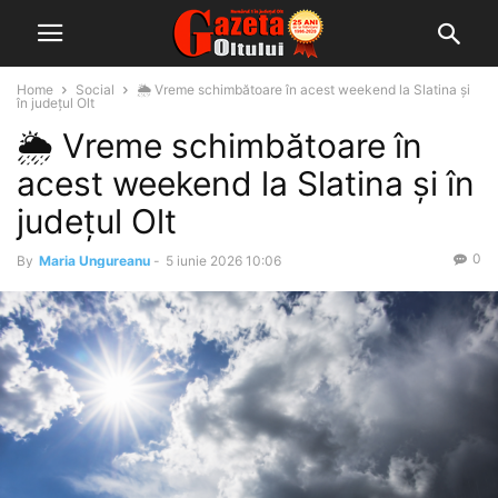
Home
Social
🌦️ Vreme schimbătoare în acest weekend la Slatina și
în județul Olt
🌦️ Vreme schimbătoare în
acest weekend la Slatina și în
județul Olt
0
By
Maria Ungureanu
-
5 iunie 2026 10:06