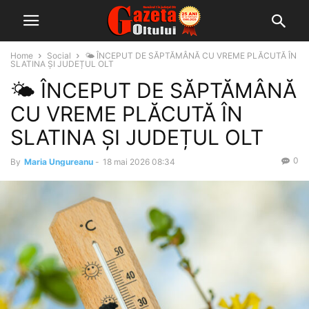
Home
Social
🌤️ ÎNCEPUT DE SĂPTĂMÂNĂ CU VREME PLĂCUTĂ ÎN
SLATINA ȘI JUDEȚUL OLT
🌤️ ÎNCEPUT DE SĂPTĂMÂNĂ
CU VREME PLĂCUTĂ ÎN
SLATINA ȘI JUDEȚUL OLT
0
By
Maria Ungureanu
-
18 mai 2026 08:34