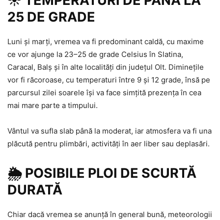
☀️ TEMPERATURI DE PÂNĂ LA
25 DE GRADE
Luni și marți, vremea va fi predominant caldă, cu maxime
ce vor ajunge la 23–25 de grade Celsius în Slatina,
Caracal, Balș și în alte localități din județul Olt. Diminețile
vor fi răcoroase, cu temperaturi între 9 și 12 grade, însă pe
parcursul zilei soarele își va face simțită prezența în cea
mai mare parte a timpului.
Vântul va sufla slab până la moderat, iar atmosfera va fi una
plăcută pentru plimbări, activități în aer liber sau deplasări.
🌦️ POSIBILE PLOI DE SCURTĂ
DURATĂ
Chiar dacă vremea se anunță în general bună, meteorologii