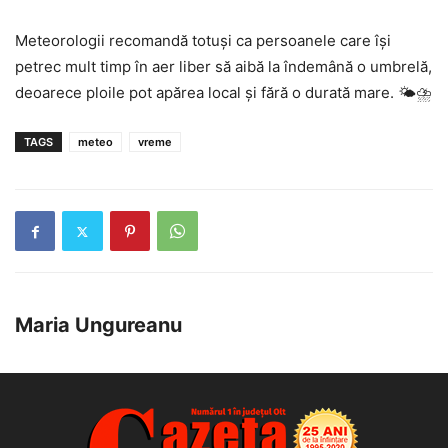
Meteorologii recomandă totuși ca persoanele care își
petrec mult timp în aer liber să aibă la îndemână o umbrelă,
deoarece ploile pot apărea local și fără o durată mare. 🌤️⛈️
TAGS
meteo
vreme
Maria Ungureanu