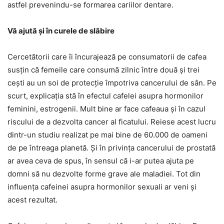
astfel prevenindu-se formarea cariilor dentare.
Vă ajută şi în curele de slăbire
Cercetătorii care îi încurajează pe consumatorii de cafea
susţin că femeile care consumă zilnic între două şi trei
ceşti au un soi de protecţie împotriva cancerului de sân. Pe
scurt, explicaţia stă în efectul cafelei asupra hormonilor
feminini, estrogenii. Mult bine ar face cafeaua şi în cazul
riscului de a dezvolta cancer al ficatului. Reiese acest lucru
dintr-un studiu realizat pe mai bine de 60.000 de oameni
de pe întreaga planetă. Şi în privinţa cancerului de prostată
ar avea ceva de spus, în sensul că i-ar putea ajuta pe
domni să nu dezvolte forme grave ale maladiei. Tot din
influenţa cafeinei asupra hormonilor sexuali ar veni şi
acest rezultat.