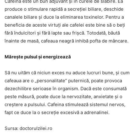
Cafeina este un bun adjuvant şi în curele de slăbire. Ea
produce o stimulare rapidă a secreţiei biliare, deschide
canalele biliare şi duce la eliminarea toxinelor. Pentru a
beneficia de aceste virtuţi ale cafelei este bine să o beţi
fără îndulcitori şi fără lapte sau frişcă. Totodată, băută
înainte de masă, cafeaua neagră inhibă pofta de mâncare.
Măreşte pulsul şi energizează
Să nu uităm că niciun exces nu aduce lucruri bune, şi cum
cafeaua are o „personalitate” puternică, poate provoca
dezechilibre serioase în organism. Dacă este consumată
peste măsură, poate duce la nervozitate, anxietate şi o
creştere a pulsului. Cafeina stimulează sistemul nervos,
fapt ce duce la o secreţie excesivă a adrenalinei.
Sursa: doctorulzilei.ro