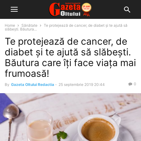
Home
Sănătate
Te protejează de cancer, de diabet și te ajută să
slăbești. Băutura...
Te protejează de cancer, de
diabet și te ajută să slăbești.
Băutura care îți face viața mai
frumoasă!
0
By
Gazeta Oltului Redactia
-
25 septembrie 2019 20:44