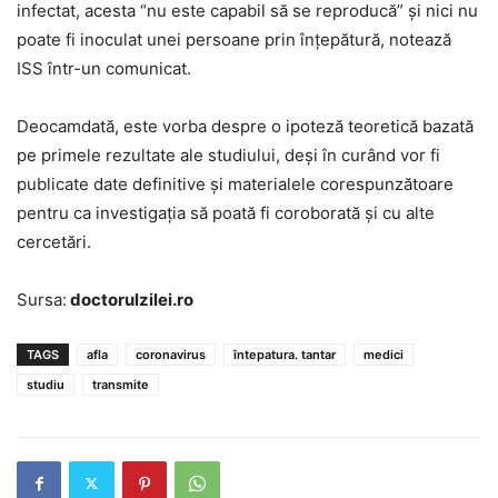
infectat, acesta “nu este capabil să se reproducă” şi nici nu
poate fi inoculat unei persoane prin înţepătură, notează
ISS într-un comunicat.
Deocamdată, este vorba despre o ipoteză teoretică bazată
pe primele rezultate ale studiului, deşi în curând vor fi
publicate date definitive şi materialele corespunzătoare
pentru ca investigaţia să poată fi coroborată şi cu alte
cercetări.
Sursa:
doctorulzilei.ro
TAGS
afla
coronavirus
întepatura. tantar
medici
studiu
transmite