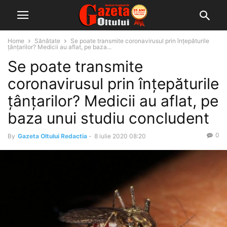
Home
Sănătate
Se poate transmite coronavirusul prin înțepăturile
țânțarilor? Medicii au aflat, pe baza...
Se poate transmite
coronavirusul prin înțepăturile
țânțarilor? Medicii au aflat, pe
baza unui studiu concludent
0
By
Gazeta Oltului Redactia
-
8 iulie 2020 08:20