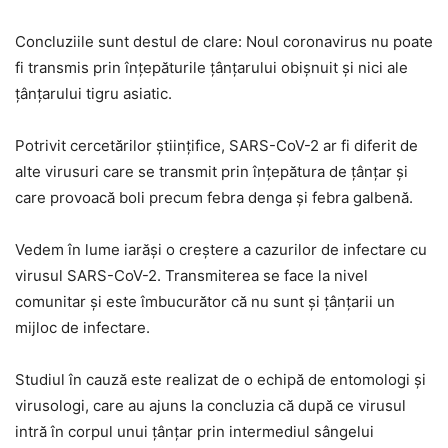
Concluziile sunt destul de clare: Noul coronavirus nu poate
fi transmis prin înţepăturile ţânţarului obişnuit şi nici ale
ţânţarului tigru asiatic.
Potrivit cercetărilor științifice, SARS-CoV-2 ar fi diferit de
alte virusuri care se transmit prin înţepătura de ţânţar şi
care provoacă boli precum febra denga şi febra galbenă.
Vedem în lume iarăși o creștere a cazurilor de infectare cu
virusul SARS-CoV-2. Transmiterea se face la nivel
comunitar și este îmbucurător că nu sunt și țânțarii un
mijloc de infectare.
Studiul în cauză este realizat de o echipă de entomologi şi
virusologi, care au ajuns la concluzia că după ce virusul
intră în corpul unui ţânţar prin intermediul sângelui