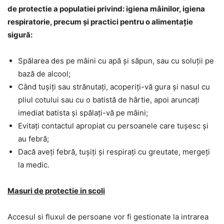
de protectie a populatiei privind: igiena mâinilor, igiena
respiratorie, precum și practici pentru o alimentație
sigură:
Spălarea des pe mâini cu apă și săpun, sau cu soluții pe
bază de alcool;
Când tușiți sau strănutați, acoperiți-vă gura și nasul cu
pliul cotului sau cu o batistă de hârtie, apoi aruncați
imediat batista și spălați-vă pe mâini;
Evitați contactul apropiat cu persoanele care tușesc și
au febră;
Dacă aveți febră, tușiți și respirați cu greutate, mergeți
la medic.
Masuri de protectie in scoli
Accesul si fluxul de persoane vor fi gestionate la intrarea