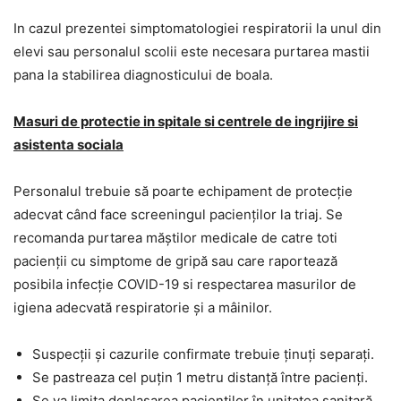
In cazul prezentei simptomatologiei respiratorii la unul din
elevi sau personalul scolii este necesara purtarea mastii
pana la stabilirea diagnosticului de boala.
Masuri de protectie in spitale si centrele de ingrijire si
asistenta sociala
Personalul trebuie să poarte echipament de protecție
adecvat când face screeningul pacienților la triaj. Se
recomanda purtarea măștilor medicale de catre toti
pacienții cu simptome de gripă sau care raportează
posibila infecție COVID-19 si respectarea masurilor de
igiena adecvată respiratorie și a mâinilor.
Suspecții și cazurile confirmate trebuie ținuți separați.
Se pastreaza cel puțin 1 metru distanță între pacienți.
Se va limita deplasarea pacienților în unitatea sanitară