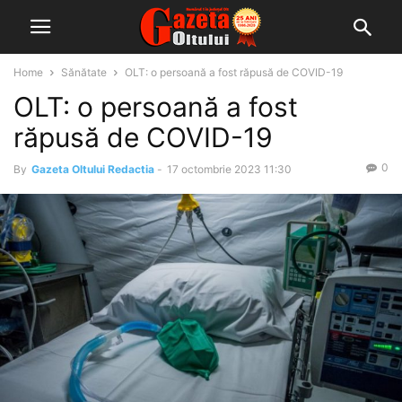
Home
Sănătate
OLT: o persoană a fost răpusă de COVID-19
OLT: o persoană a fost
răpusă de COVID-19
0
By
Gazeta Oltului Redactia
-
17 octombrie 2023 11:30