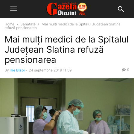
Home
Sănătate
Mai mulți medici de la Spitalul Județean Slatina
refuză pensionarea
Mai mulți medici de la Spitalul
Județean Slatina refuză
pensionarea
0
By
Ilie Bîzoi
-
24 septembrie 2019 11:59