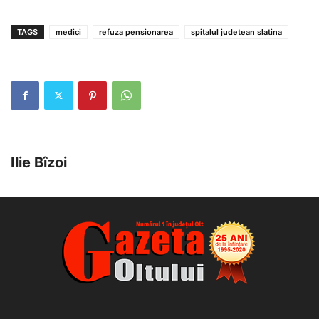
TAGS
medici
refuza pensionarea
spitalul judetean slatina
Ilie Bîzoi