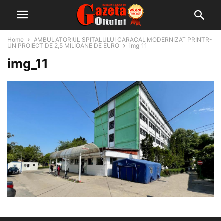
Home
AMBULATORIUL SPITALULUI CARACAL MODERNIZAT PRINTR-
UN PROIECT DE 2,5 MILIOANE DE EURO
img_11
img_11