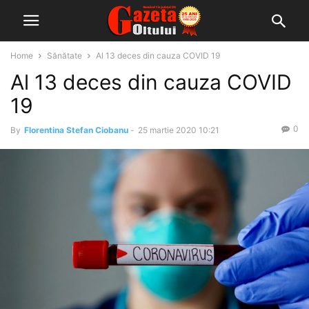
Home
Sănătate
Al 13 deces din cauza COVID 19
Al 13 deces din cauza COVID
19
0
By
Florentina Stefan Ciobanu
-
25 martie 2020 10:21