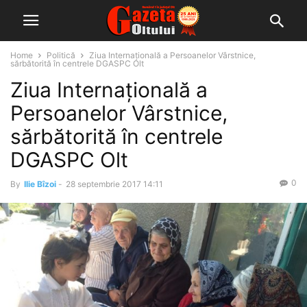
Home
Politică
Ziua Internaţională a Persoanelor Vârstnice,
sărbătorită în centrele DGASPC Olt
Ziua Internaţională a
Persoanelor Vârstnice,
sărbătorită în centrele
DGASPC Olt
0
By
Ilie Bîzoi
-
28 septembrie 2017 14:11