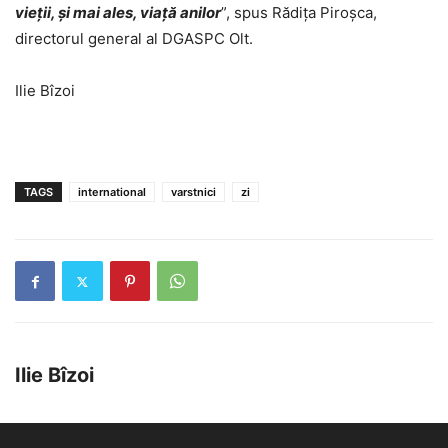
vieții, și mai ales, viață anilor
”, spus Rădiţa Piroşca,
directorul general al DGASPC Olt.
Ilie Bîzoi
TAGS
international
varstnici
zi
Ilie Bîzoi