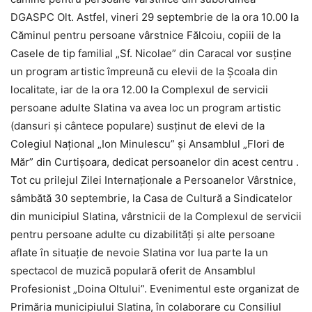
DGASPC Olt. Astfel, vineri 29 septembrie de la ora 10.00 la
Căminul pentru persoane vârstnice Fălcoiu, copiii de la
Casele de tip familial „Sf. Nicolae” din Caracal vor susține
un program artistic împreună cu elevii de la Școala din
localitate, iar de la ora 12.00 la Complexul de servicii
persoane adulte Slatina va avea loc un program artistic
(dansuri şi cântece populare) susţinut de elevi de la
Colegiul Naţional „Ion Minulescu” şi Ansamblul „Flori de
Măr” din Curtişoara, dedicat persoanelor din acest centru .
Tot cu prilejul Zilei Internaţionale a Persoanelor Vârstnice,
sâmbătă 30 septembrie, la Casa de Cultură a Sindicatelor
din municipiul Slatina, vârstnicii de la Complexul de servicii
pentru persoane adulte cu dizabilități și alte persoane
aflate în situație de nevoie Slatina vor lua parte la un
spectacol de muzică populară oferit de Ansamblul
Profesionist „Doina Oltului”. Evenimentul este organizat de
Primăria municipiului Slatina, în colaborare cu Consiliul