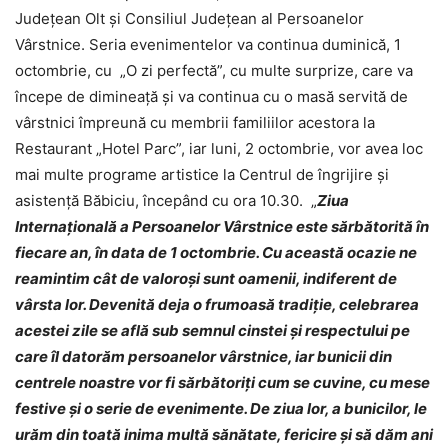
Județean Olt și Consiliul Județean al Persoanelor
Vârstnice. Seria evenimentelor va continua duminică, 1
octombrie, cu „O zi perfectă”, cu multe surprize, care va
începe de dimineață și va continua cu o masă servită de
vârstnici împreună cu membrii familiilor acestora la
Restaurant „Hotel Parc”, iar luni, 2 octombrie, vor avea loc
mai multe programe artistice la Centrul de îngrijire și
asistență Băbiciu, începând cu ora 10.30. „
Ziua
Internațională a Persoanelor Vârstnice este sărbătorită în
fiecare an, în data de 1 octombrie. Cu această ocazie ne
reamintim cât de valoroși sunt oamenii, indiferent de
vârsta lor. Devenită deja o frumoasă tradiție, celebrarea
acestei zile se află sub semnul cinstei și respectului pe
care îl datorăm persoanelor vârstnice, iar bunicii din
centrele noastre vor fi sărbătoriți cum se cuvine, cu mese
festive și o serie de evenimente. De ziua lor, a bunicilor, le
urăm din toată inima multă sănătate, fericire și să dăm ani