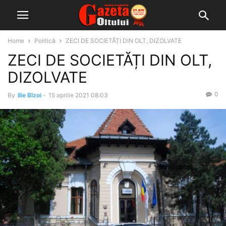
Home
Politică
ZECI DE SOCIETĂȚI DIN OLT, DIZOLVATE
ZECI DE SOCIETĂȚI DIN OLT,
DIZOLVATE
0
By
Ilie Bîzoi
-
15 aprilie 2021 08:03