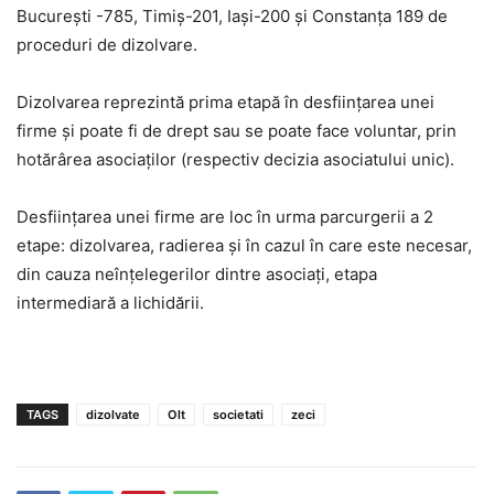
Bucureşti -785, Timiș-201, Iași-200 și Constanța 189 de
proceduri de dizolvare.
Dizolvarea reprezintă prima etapă în desfiinţarea unei
firme şi poate fi de drept sau se poate face voluntar, prin
hotărârea asociaţilor (respectiv decizia asociatului unic).
Desfiinţarea unei firme are loc în urma parcurgerii a 2
etape: dizolvarea, radierea şi în cazul în care este necesar,
din cauza neînţelegerilor dintre asociaţi, etapa
intermediară a lichidării.
TAGS
dizolvate
Olt
societati
zeci