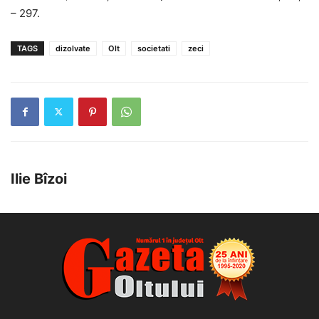
– 297.
TAGS
dizolvate
Olt
societati
zeci
Ilie Bîzoi