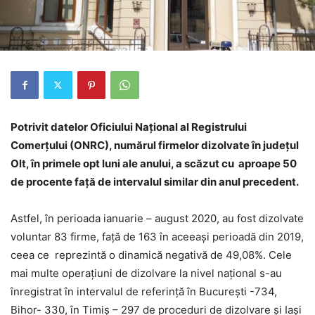
Potrivit datelor Oficiului Naţional al Registrului
Comerţului (ONRC), numărul firmelor dizolvate în judeţul
Olt, în primele opt luni ale anului, a scăzut cu aproape 50
de procente faţă de intervalul similar din anul precedent.
Astfel, în perioada ianuarie – august 2020, au fost dizolvate
voluntar 83 firme, faţă de 163 în aceeaşi perioadă din 2019,
ceea ce reprezintă o dinamică negativă de 49,08%. Cele
mai multe operaţiuni de dizolvare la nivel naţional s-au
înregistrat în intervalul de referință în Bucureşti -734,
Bihor- 330, în Timiş – 297 de proceduri de dizolvare și Iași