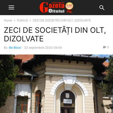
Home
Politică
ZECI DE SOCIETĂȚI DIN OLT, DIZOLVATE
ZECI DE SOCIETĂȚI DIN OLT,
DIZOLVATE
0
By
Ilie Bîzoi
-
23 septembrie 2020 09:49