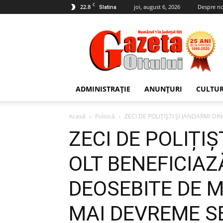
C
22.8
joi, august 6, 2026
Despre no
Slatina
Gazeta
Oltului
ADMINISTRAȚIE
ANUNȚURI
CULTU
Acasă
Politică
ZECI DE POLIȚIȘTI ȘI JANDARMI DI
ZECI DE POLIȚIȘ
OLT BENEFICIAZ
DEOSEBITE DE M
MAI DEVREME S