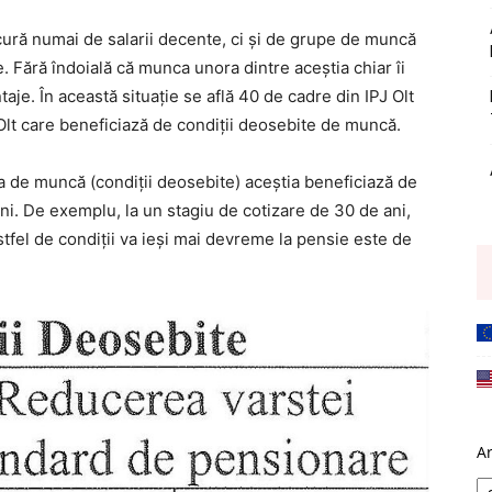
bucură numai de salarii decente, ci și de grupe de muncă
. Fără îndoială că munca unora dintre aceștia chiar îi
je. În această situație se află 40 de cadre din IPJ Olt
J Olt care beneficiază de condiții deosebite de muncă.
I-a de muncă (condiții deosebite) aceștia beneficiază de
ni. De exemplu, la un stagiu de cotizare de 30 de ani,
stfel de condiții va ieși mai devreme la pensie este de
A