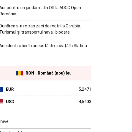
Aur pentru un jandarm din Olt la ADCC Open
România
Dunărea s-a retras zeci de metri la Corabia.
Turismul și transportul naval, blocate
Accident rutier în această dimineață în Slatina
RON - Română (nou) leu
EUR
5,2471
USD
4,5403
rhive