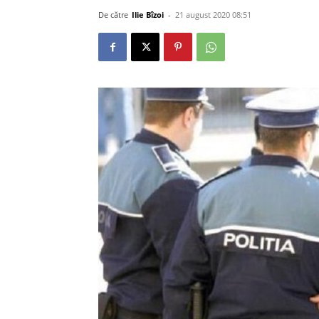
De către
Ilie Bîzoi
-
21 august 2020 08:51