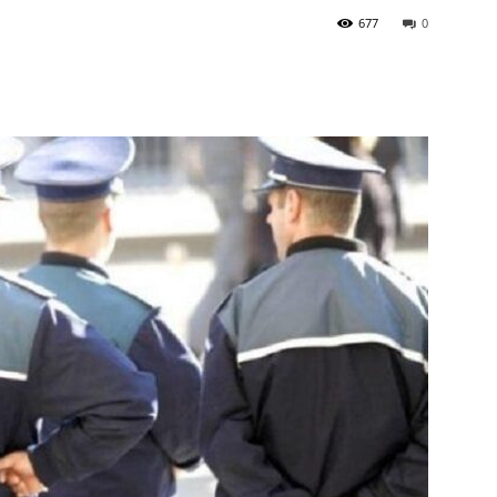
677
0