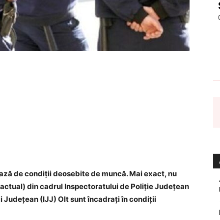
iciază de condiții deosebite de muncă. Mai exact, nu
ractual) din cadrul Inspectoratului de Poliție Județean
i Județean (IJJ) Olt sunt încadrați în condiții