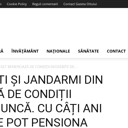
i
Cookie Policy
Reguli comentarii
Contact Gazeta Oltului
RĂ
ÎNVĂȚĂMÂNT
NAȚIONALE
SĂNĂTATE
CONTACT
N OLT BENEFICIAZĂ DE CONDIȚII DEOSEBITE DE...
TI ȘI JANDARMI DIN
Ă DE CONDIȚII
UNCĂ. CU CÂȚI ANI
E POT PENSIONA