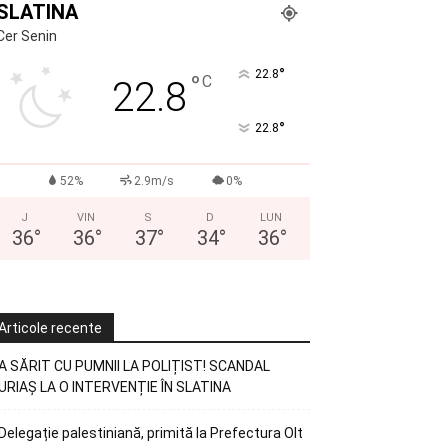
SLATINA
Cer Senin
°
22.8
°
C
22.8
°
22.8
52%
2.9m/s
0%
J
VIN
S
D
LUN
36
°
36
°
37
°
34
°
36
°
Articole recente
A SĂRIT CU PUMNII LA POLIȚIST! SCANDAL
URIAȘ LA O INTERVENȚIE ÎN SLATINA
Delegație palestiniană, primită la Prefectura Olt