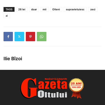
TAGS
26 lei
doar
mii
Olteni
supravietuiesc
zeci
zi
Ilie Bîzoi