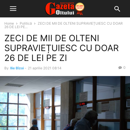
Home
Politică
ZECI DE MII DE OLTENI SUPRAVIEȚUIESC CU DOAR
26 DE LEI PE...
ZECI DE MII DE OLTENI
SUPRAVIEȚUIESC CU DOAR
26 DE LEI PE ZI
0
By
Ilie Bîzoi
-
21 aprilie 2021 08:14