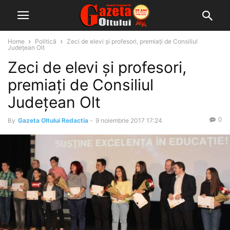
Home
Politică
Zeci de elevi şi profesori, premiaţi de Consiliul
Judeţean Olt
Zeci de elevi şi profesori,
premiaţi de Consiliul
Judeţean Olt
0
By
Gazeta Oltului Redactia
-
9 noiembrie 2017 17:24