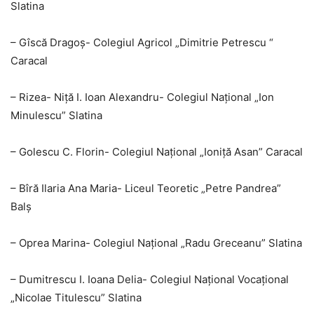
Slatina
– Gîscă Dragoș- Colegiul Agricol „Dimitrie Petrescu “
Caracal
– Rizea- Niță I. Ioan Alexandru- Colegiul Național „Ion
Minulescu” Slatina
– Golescu C. Florin- Colegiul Național „Ioniță Asan” Caracal
– Bîră Ilaria Ana Maria- Liceul Teoretic „Petre Pandrea”
Balș
– Oprea Marina- Colegiul Național „Radu Greceanu” Slatina
– Dumitrescu I. Ioana Delia- Colegiul Național Vocațional
„Nicolae Titulescu” Slatina