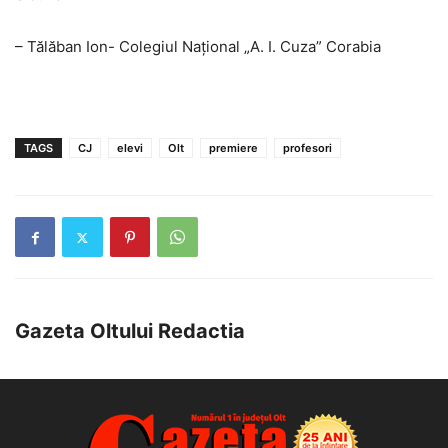
– Tălăban Ion- Colegiul Național „A. I. Cuza” Corabia
TAGS
CJ
elevi
Olt
premiere
profesori
Gazeta Oltului Redactia