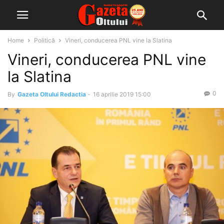
Home
Politică
Vineri, conducerea PNL vine la Slatina
Vineri, conducerea PNL vine
la Slatina
0
By
Gazeta Oltului Redactia
-
16 aprilie 2019 15:00