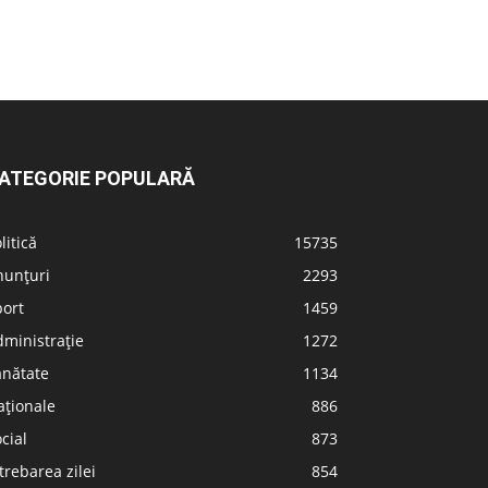
ATEGORIE POPULARĂ
litică
15735
nunțuri
2293
port
1459
ministrație
1272
ănătate
1134
aționale
886
cial
873
trebarea zilei
854