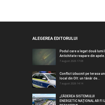
ALEGEREA EDITORULUI
Podul care a legat două lumi 
Antichitate reapare din apele.
7 august 2026 17:08
Conflict izbucnit pe terasa un
local din Olt: un tânăr de...
7 august 2026 14:14
„CĂDEREA SISTEMULUI
ENERGETIC NAȚIONAL AR FI 