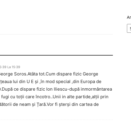
A
5:39 La 15:39
George Soros.Atâta tot.Cum dispare fizic George
țeaua lui din U E și ,în mod special ,din Europa de
D.După ce dispare fizic Ion Iliescu-după inmormântarea
ugi cu toții care încotro..Unii in alte partide,alții prin
dătorii de neam și Țară.Vor fi șterși din cartea de