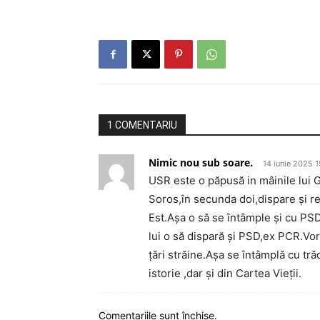
1 COMENTARIU
Nimic nou sub soare.
14 iunie 2025 1
USR este o păpusă in mâinile lui 
Soros,în secunda doi,dispare și re
Est.Așa o să se întâmple și cu PS
lui o să dispară și PSD,ex PCR.Vor f
țări străine.Așa se întâmplă cu tră
istorie ,dar și din Cartea Vieții.
Comentariile sunt închise.