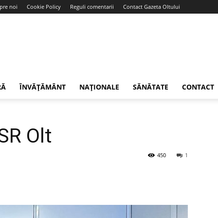
pre noi
Cookie Policy
Reguli comentarii
Contact Gazeta Oltului
RĂ
ÎNVĂȚĂMÂNT
NAȚIONALE
SĂNĂTATE
CONTACT
USR Olt
450
1