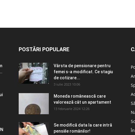
POSTĂRI POPULARE
C
în
Vârsta de pensionare pentru
Po
..
femei s-a modificat. Ce stagiu
A
de cotizare...
3 iulie 2023 10:06
S
Ad
ui
Moneda românească care
valorează cât un apartament
S
13 februarie 2024 12:26
N
So
Se modifică data la care intră
UN
În
pensiile românilor!