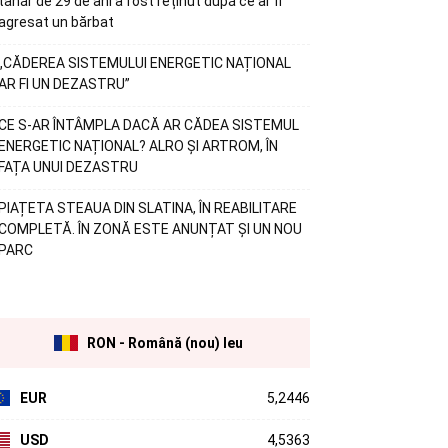
tânăr de 29 de ani a fost reținut după ce ar fi
agresat un bărbat
„CĂDEREA SISTEMULUI ENERGETIC NAȚIONAL
AR FI UN DEZASTRU”
CE S-AR ÎNTÂMPLA DACĂ AR CĂDEA SISTEMUL
ENERGETIC NAȚIONAL? ALRO ȘI ARTROM, ÎN
FAȚA UNUI DEZASTRU
PIAȚETA STEAUA DIN SLATINA, ÎN REABILITARE
COMPLETĂ. ÎN ZONĂ ESTE ANUNȚAT ȘI UN NOU
PARC
RON - Română (nou) leu
EUR
5,2446
USD
4,5363