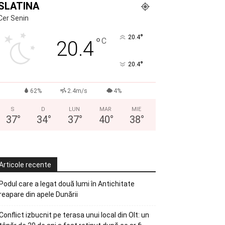
SLATINA
Cer Senin
°
20.4
°
C
20.4
°
20.4
62%
2.4m/s
4%
S
D
LUN
MAR
MIE
37
°
34
°
37
°
40
°
38
°
Articole recente
Podul care a legat două lumi în Antichitate
reapare din apele Dunării
Conflict izbucnit pe terasa unui local din Olt: un