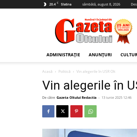
C
20.4
sâmbătă, august 8, 2026
Des
Slatina
Gazeta
Oltului
ADMINISTRAȚIE
ANUNȚURI
CULTU
Acasă
Politică
Vin alegerile în USR Olt
Vin alegerile în 
De către
Gazeta Oltului Redactia
-
13 iunie 2025 12:46