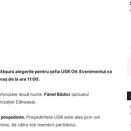
esfășura alegerile pentru șefia USR Olt. Evenimentul va
raș de la ora 11:00.
 vehiculate două nume:
Fănel Bădici
(actualul
nizației Dăneasa).
 președinte.
Președintele USR este ales prin vot
line, de către toți membrii partidului.