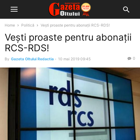
Home
Politică
Vești proaste pentru abonații RCS-RDS!
Vești proaste pentru abonații
RCS-RDS!
0
By
Gazeta Oltului Redactia
-
10 mai 2019 09:45