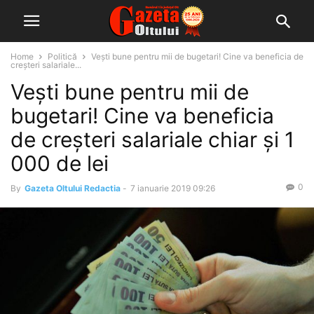
Home
Politică
Vești bune pentru mii de bugetari! Cine va beneficia de
creșteri salariale...
Vești bune pentru mii de
bugetari! Cine va beneficia
de creșteri salariale chiar și 1
000 de lei
0
By
Gazeta Oltului Redactia
-
7 ianuarie 2019 09:26