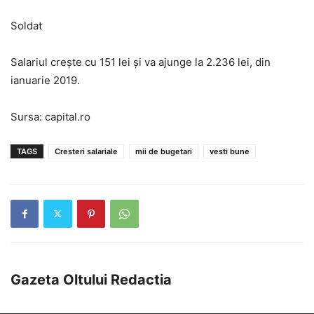
Soldat
Salariul creşte cu 151 lei şi va ajunge la 2.236 lei, din
ianuarie 2019.
Sursa: capital.ro
TAGS
Cresteri salariale
mii de bugetari
vesti bune
Gazeta Oltului Redactia