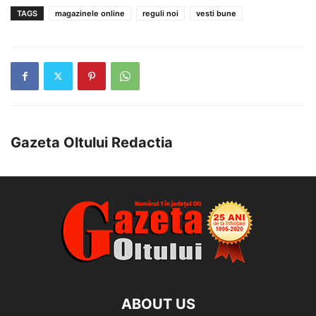
TAGS
magazinele online
reguli noi
vesti bune
Gazeta Oltului Redactia
ABOUT US