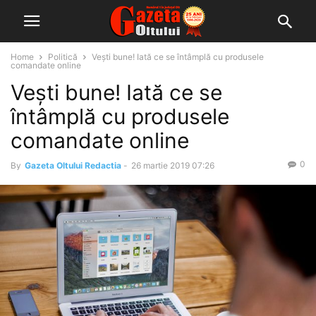
Home
Politică
Vești bune! Iată ce se întâmplă cu produsele
comandate online
Vești bune! Iată ce se
întâmplă cu produsele
comandate online
0
By
Gazeta Oltului Redactia
-
26 martie 2019 07:26