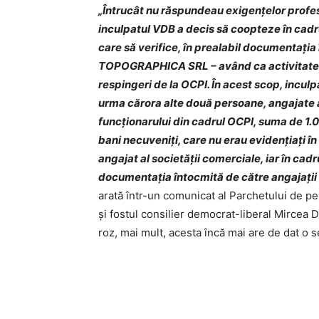
„Întrucât nu răspundeau exigenţelor profes
inculpatul VDB a decis să coopteze în cadru
care să verifice, în prealabil documentaţi
TOPOGRAPHICA SRL – având ca activitate, c
respingeri de la OCPI. În acest scop, inculp
urma cărora alte două persoane, angajate al
funcţionarului din cadrul OCPI, suma de 1.0
bani necuveniţi, care nu erau evidenţiaţi în
angajat al societăţii comerciale, iar în cadru
documentaţia întocmită de către angaja
arată într-un comunicat al Parchetului de pe 
şi fostul consilier democrat-liberal Mircea D
roz, mai mult, acesta încă mai are de dat o se