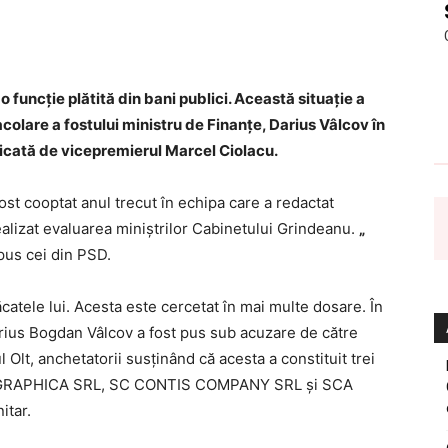
 o funcţie plătită din bani publici. Această situație
a
acolare a fostului ministru de Finanţe, Darius Vâlcov în
licată de vicepremierul Marcel Ciolacu.
st cooptat anul trecut în echipa care a redactat
lizat evaluarea miniştrilor Cabinetului Grindeanu.
„
spus cei din PSD.
atele lui. Acesta este cercetat în mai multe dosare. În
arius Bogdan Vâlcov a fost pus sub acuzare de către
 Olt, anchetatorii susţinând că acesta a constituit trei
POGRAPHICA SRL, SC CONTIS COMPANY SRL şi SCA
itar.