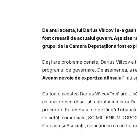
De anul acesta, lui Darius Vâlcov i s-a găsit
fost creeată de actualul guvern.
Așa zisa r
grupul de la Camera Deputaţilor a fost exp
Deși are probleme penale, Darius Vâlcov a fo
programul de guvernare. De asemenea, a rea
Aveam nevoie de expertiza dânsului”
, au 
Cu toate acestea Darius Vâlcov încă are… păc
cel mai recent dosar al fostrului ministru D
procurorii Parchetului de pe lângă Tribunalul
societăţi comerciale, SC MILLENIUM TO
Ciobanu şi Asociaţii, ce acţionau ca un tot un