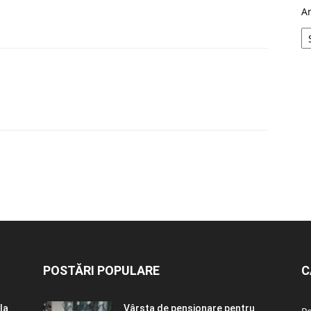
A
POSTĂRI POPULARE
C
la
Vârsta de pensionare pentru