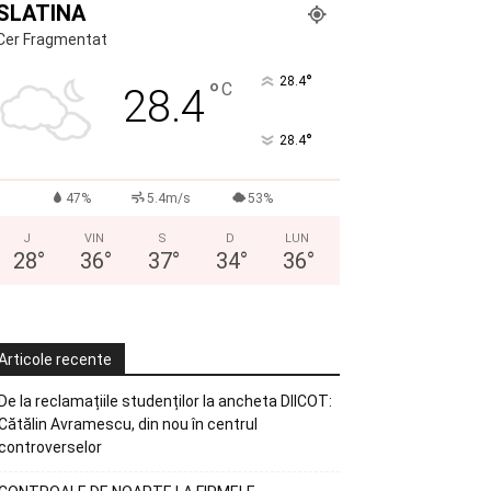
SLATINA
Cer Fragmentat
°
28.4
°
C
28.4
°
28.4
47%
5.4m/s
53%
J
VIN
S
D
LUN
28
°
36
°
37
°
34
°
36
°
Articole recente
De la reclamațiile studenților la ancheta DIICOT:
Cătălin Avramescu, din nou în centrul
controverselor