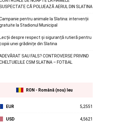
CONTROALE DE NOAPTE LA FIRMELE
SUSPECTATE CĂ POLUEAZĂ AERUL DIN SLATINA
Campanie pentru animale la Slatina: intervenții
gratuite la Stadionul Municipal
Lecții despre respect și siguranță rutieră pentru
copiii unei grădinițe din Slatina
ADEVĂRAT SAU FALS? CONTROVERSE PRIVIND
CHELTUIELILE CSM SLATINA – FOTBAL
RON - Română (nou) leu
EUR
5,2551
USD
4,5621