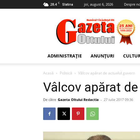
C
28.4
joi, august 6, 2026
Despre no
Slatina
Gazeta
Oltului
ADMINISTRAȚIE
ANUNȚURI
CULTU
Acasă
Politică
Vâlcov apărat de actualul guvern
Vâlcov apărat de
De către
Gazeta Oltului Redactia
-
27 iulie 2017 09:36