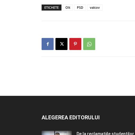
ETICHETE
Olt
PSD
valcov
ALEGEREA EDITORULUI
De la reclamațiile studenților 