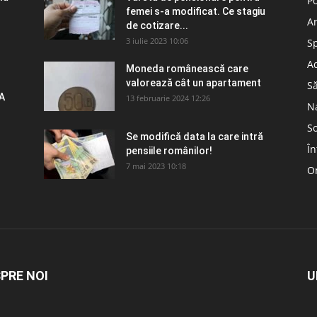
Po
femei s-a modificat. Ce stagiu
A
de cotizare...
3 iulie 2023 10:06
S
Ad
Moneda românească care
valorează cât un apartament
S
A
13 februarie 2024 12:26
N
So
Se modifică data la care intră
În
pensiile românilor!
7 mai 2023 10:18
Om
PRE NOI
U