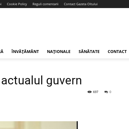
i
Cookie Policy
Reguli comentarii
Contact Gazeta Oltului
RĂ
ÎNVĂȚĂMÂNT
NAȚIONALE
SĂNĂTATE
CONTACT
 actualul guvern
697
0