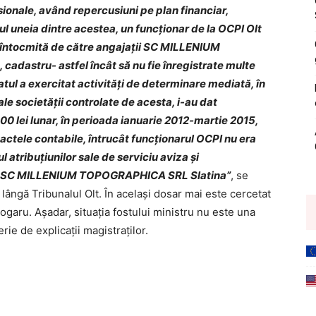
ionale, având repercusiuni pe plan financiar,
l uneia dintre acestea, un funcţionar de la OCPI Olt
a întocmită de către angajaţii SC MILLENIUM
adastru- astfel încât să nu fie înregistrate multe
atul a exercitat activităţi de determinare mediată, în
e societăţii controlate de acesta, i-au dat
00 lei lunar, în perioada ianuarie 2012-martie 2015,
 actele contabile, întrucât funcţionarul OCPI nu era
l atribuţiunilor sale de serviciu aviza şi
ţii SC MILLENIUM TOPOGRAPHICA SRL Slatina”
, se
lângă Tribunalul Olt. În acelaşi dosar mai este cercetat
ogaru. Așadar, situația fostului ministru nu este una
rie de explicații magistraților.