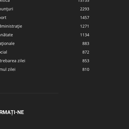
litică
15735
nunțuri
2293
port
1457
ministrație
1271
ănătate
1134
aționale
883
cial
872
trebarea zilei
853
ul zilei
810
RMAȚI-NE