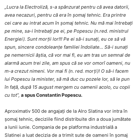
„Lucra la Electroliză, s-a spânzurat pentru că avea datorii,
avea necazuri, pentru că era în șomaj tehnic. Era printre
cei care au intrat acum în șomaj tehnic. Nu mă mai întrebați
pe mine, sa-i întrebați pe ei, pe Popescu (n.red. ministrul
Energiei). Sunt morții lor!!! Pe ei să-i sunați, eu ce să vă
spun, sincere condoleanțe familiei îndoliate… Să-i sunați
pe nemernicii ăștia, că vor mai fi, eu am tras un semnal de
alarmă acum trei zile, am spus că se vor omorî oameni, nu
m-a crezut nimeni. Vor mai fi (n. red. morți)! O să-i facem
lui Popescu la minister, să mă duc cu pozele lor, să le pun
în față, după 15 august mergem cu oamenii acolo, cu copii
cu tot”,
a spus Constantin Popescu.
Aproximativ 500 de angajați de la Alro Slatina vor intra în
șomaj tehnic, deciziile fiind distribuite din a doua jumătate
a lunii iunie. Compania de pe platforma industrială a
Slatinei a luat decizia de a trimit sute de oameni în șomaj