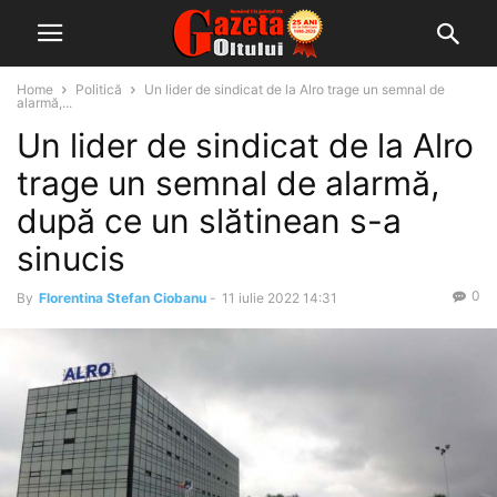
Home
Politică
Un lider de sindicat de la Alro trage un semnal de
alarmă,...
Un lider de sindicat de la Alro
trage un semnal de alarmă,
după ce un slătinean s-a
sinucis
0
By
Florentina Stefan Ciobanu
-
11 iulie 2022 14:31