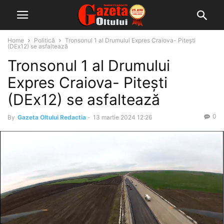
Home
Politică
Tronsonul 1 al Drumului Expres Craiova- Pitești
(DEx12) se asfaltează
Tronsonul 1 al Drumului
Expres Craiova- Pitești
(DEx12) se asfaltează
0
By
Gazeta Oltului Redactia
-
13 martie 2024 12:26