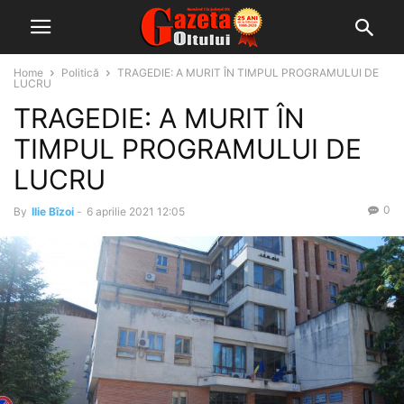
Home
Politică
TRAGEDIE: A MURIT ÎN TIMPUL PROGRAMULUI DE
LUCRU
TRAGEDIE: A MURIT ÎN
TIMPUL PROGRAMULUI DE
LUCRU
0
By
Ilie Bîzoi
-
6 aprilie 2021 12:05