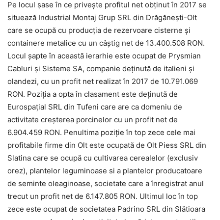
Pe locul șase în ce privește profitul net obținut în 2017 se
situează Industrial Montaj Grup SRL din Drăgănești-Olt
care se ocupă cu producția de rezervoare cisterne și
containere metalice cu un câștig net de 13.400.508 RON.
Locul șapte în această ierarhie este ocupat de Prysmian
Cabluri și Sisteme SA, companie deţinută de italieni şi
olandezi, cu un profit net realizat în 2017 de 10.791.069
RON. Poziția a opta în clasament este deținută de
Eurospațial SRL din Tufeni care are ca domeniu de
activitate creșterea porcinelor cu un profit net de
6.904.459 RON. Penultima poziție în top zece cele mai
profitabile firme din Olt este ocupată de Olt Piess SRL din
Slatina care se ocupă cu cultivarea cerealelor (exclusiv
orez), plantelor leguminoase si a plantelor producatoare
de seminte oleaginoase, societate care a înregistrat anul
trecut un profit net de 6.147.805 RON. Ultimul loc în top
zece este ocupat de societatea Padrino SRL din Slătioara