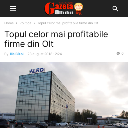
Home
Politică
Topul celor mai profitabile firme din Olt
Topul celor mai profitabile
firme din Olt
0
By
Ilie Bîzoi
-
23 august 2018 12:24