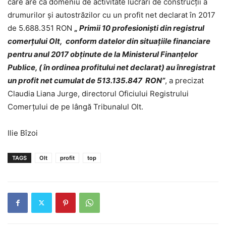
care are ca domeniu de activitate lucrări de construcții a
drumurilor și autostrăzilor cu un profit net declarat în 2017
de 5.688.351 RON
„
Primii 10 profesioniști din registrul
comerțului Olt, conform datelor din situațiile financiare
pentru anul 2017 obținute de la Ministerul Finanțelor
Publice, ( în ordinea profitului net declarat) au înregistrat
un profit net cumulat de 513.135.847 RON”
, a precizat
Claudia Liana Jurge, directorul Oficiului Registrului
Comerțului de pe lângă Tribunalul Olt.
Ilie Bîzoi
TAGS
Olt
profit
top