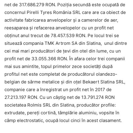
net de 317.686.279 RON. Poziția secundă este ocupată de
concernul Pirelli Tyres România SRL care are ca obiect de
activitate fabricarea anvelopelor şi a camerelor de aer,
reesaparea şi refacerea anvelopelor cu un profit net
obținut anul trecut de 78.457.539 RON. Pe locul trei se
situează compania TMK Artrom SA din Slatina, unul dintre
cei mai mari producători de țevi din otel din lume, cu un
profit net de 33.055.366 RON. În afara celor trei companii
mai sus amintite, topul primelor zece societăți după
profitul net este completat de producătorul olandezo-
belgian de sârme metalice şi din oţel Bekaert Slatina SRL,
companie care a înregistrat un profit net în 2017 de
27.213.197 RON. Cu un câștig net de 13.791.274 RON
societatea Rolmis SRL din Slatina, producător profile:
extrudate, pereţi cortină, tâmplărie aluminiu, vopsite în
câmp electrostatic, ocupă locul cinci în acest clasament.