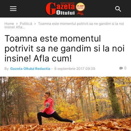
Home
Politică
Toamna este momentul potrivit sa ne gandim si la noi
insine! Afla...
Toamna este momentul
potrivit sa ne gandim si la noi
insine! Afla cum!
0
By
Gazeta Oltului Redactia
-
6 septembrie 2017 09:39