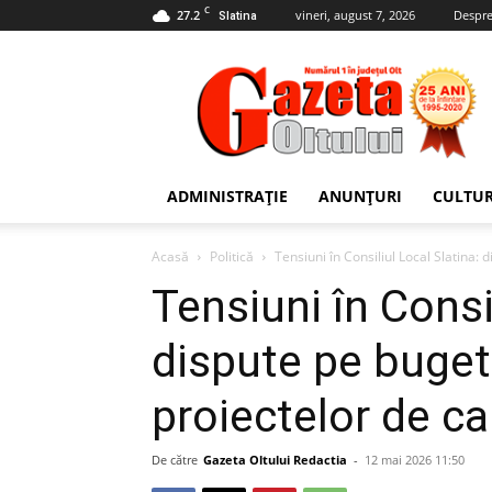
C
27.2
vineri, august 7, 2026
Despre
Slatina
Gazeta
Oltului
ADMINISTRAȚIE
ANUNȚURI
CULTU
Acasă
Politică
Tensiuni în Consiliul Local Slatina: 
Tensiuni în Consi
dispute pe buget
proiectelor de ca
De către
Gazeta Oltului Redactia
-
12 mai 2026 11:50