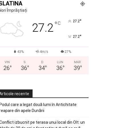
SLATINA
Nori Împrăștiați
°
27.2
°
C
27.2
°
27.2
43%
4m/s
27%
VIN
S
D
LUN
MAR
26
°
36
°
34
°
36
°
39
°
Articole recente
Podul care a legat două lumi în Antichitate
reapare din apele Dunării
Conflict izbucnit pe terasa unui local din Olt: un