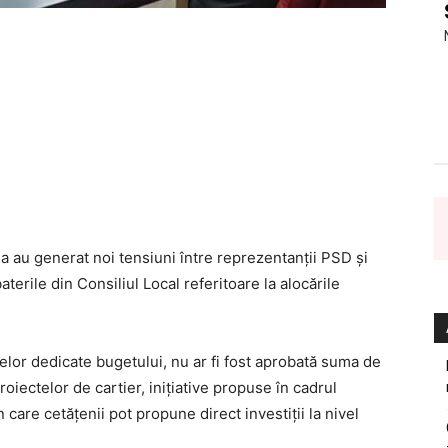
na au generat noi tensiuni între reprezentanții PSD și
erile din Consiliul Local referitoare la alocările
țelor dedicate bugetului, nu ar fi fost aprobată suma de
oiectelor de cartier, inițiative propuse în cadrul
care cetățenii pot propune direct investiții la nivel