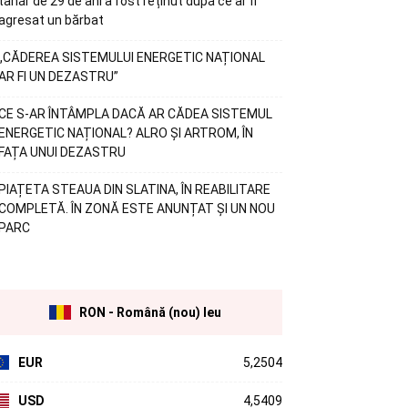
tânăr de 29 de ani a fost reținut după ce ar fi
agresat un bărbat
„CĂDEREA SISTEMULUI ENERGETIC NAȚIONAL
AR FI UN DEZASTRU”
CE S-AR ÎNTÂMPLA DACĂ AR CĂDEA SISTEMUL
ENERGETIC NAȚIONAL? ALRO ȘI ARTROM, ÎN
FAȚA UNUI DEZASTRU
PIAȚETA STEAUA DIN SLATINA, ÎN REABILITARE
COMPLETĂ. ÎN ZONĂ ESTE ANUNȚAT ȘI UN NOU
PARC
RON - Română (nou) leu
EUR
5,2504
USD
4,5409