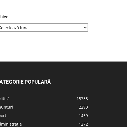
rhive
ATEGORIE POPULARĂ
litică
15735
nunțuri
2293
port
1459
ministrație
1272