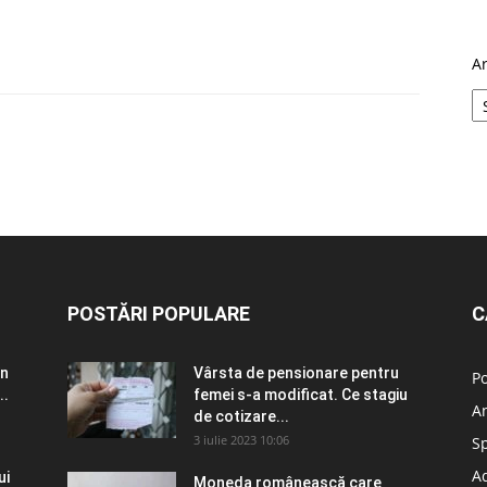
A
POSTĂRI POPULARE
C
în
Vârsta de pensionare pentru
Po
..
femei s-a modificat. Ce stagiu
A
de cotizare...
3 iulie 2023 10:06
S
Ad
ui
Moneda românească care