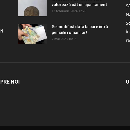
valorează cât un apartament
S
13 februarie 2024 12:26
N
So
Se modifică data la care intră
UN
În
pensiile românilor!
7 mai 2023 10:18
Om
PRE NOI
U