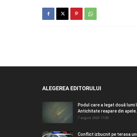
ALEGEREA EDITORULUI
Podul care a legat două lumi 
Antichitate reapare din apele.
7 august 2026 17:08
Conflict izbucnit pe terasa un