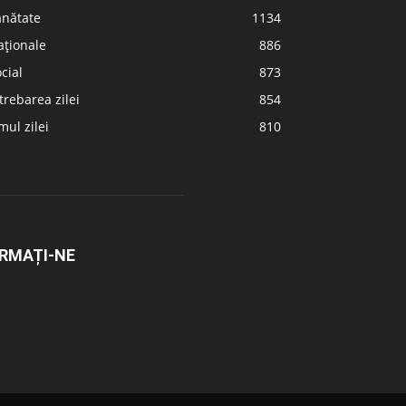
ănătate
1134
aționale
886
cial
873
trebarea zilei
854
ul zilei
810
RMAȚI-NE