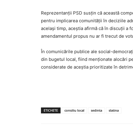
Reprezentanții PSD susțin că această compo
pentru implicarea comunității în deciziile adm
același timp, aceștia afirmă că în discuții a 
amendamentul propus nu ar fi trecut de votul
În comunicările publice ale social-democrațil
din bugetul local, fiind menționate alocări p
considerate de aceștia prioritizate în detri
ETICHETE
consiliu local
sedinta
slatina