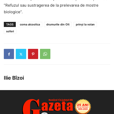
”Refuzul sau sustragerea de la prelevarea de mostre
biologice”.
TAGS
coma alcoolica
drumurile din Olt
prinși la volan
soferi
Ilie Bîzoi