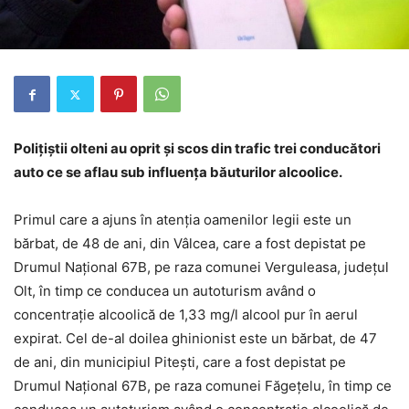
Polițiștii olteni au oprit și scos din trafic trei conducători
auto ce se aflau sub influența băuturilor alcoolice.
Primul care a ajuns în atenția oamenilor legii este un
bărbat, de 48 de ani, din Vâlcea, care a fost depistat pe
Drumul Național 67B, pe raza comunei Verguleasa, județul
Olt, în timp ce conducea un autoturism având o
concentraţie alcoolică de 1,33 mg/l alcool pur în aerul
expirat. Cel de-al doilea ghinionist este un bărbat, de 47
de ani, din municipiul Pitești, care a fost depistat pe
Drumul Național 67B, pe raza comunei Făgețelu, în timp ce