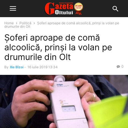
Home
Politică
Șoferi aproape de comă alcoolică, prinși la volan pe
drumurile din Olt
Șoferi aproape de comă
alcoolică, prinși la volan pe
drumurile din Olt
0
By
Ilie Bîzoi
-
16 iulie 2019 13:34