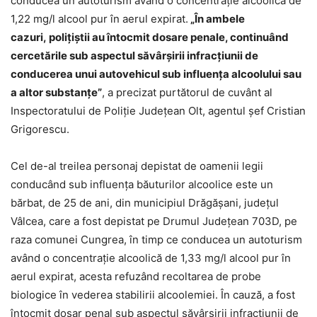
conducea un autoturism având o concentraţie alcoolică de
1,22 mg/l alcool pur în aerul expirat.
„În ambele
cazuri, polițiștii au întocmit dosare penale, continuând
cercetările sub aspectul săvârșirii infracțiunii de
conducerea unui autovehicul sub influența alcoolului sau
a altor substanțe”
, a precizat purtătorul de cuvânt al
Inspectoratului de Poliție Județean Olt, agentul șef Cristian
Grigorescu.
Cel de-al treilea personaj depistat de oamenii legii
conducând sub influența băuturilor alcoolice este un
bărbat, de 25 de ani, din municipiul Drăgășani, județul
Vâlcea, care a fost depistat pe Drumul Județean 703D, pe
raza comunei Cungrea, în timp ce conducea un autoturism
având o concentraţie alcoolică de 1,33 mg/l alcool pur în
aerul expirat, acesta refuzând recoltarea de probe
biologice în vederea stabilirii alcoolemiei. În cauză, a fost
întocmit dosar penal sub aspectul săvârşirii infracţiunii de