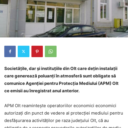
Societăţile, dar şi instituţiile din Olt care deţin instalaţii
care generează poluanţi în atmosferă sunt obligate să
comunice Agenţiei pentru Protecţia Mediului (APM) Olt
ce emisii au înregistrat anul anterior.
APM Olt reamintește operatoriilor economici economici
autorizaţi din punct de vedere al protecţiei mediului pentru
desfăşurarea activităţilor pe raza judeţului Olt, că au
obligaţia de a respecta prevederile autorizaţiilor de mediu