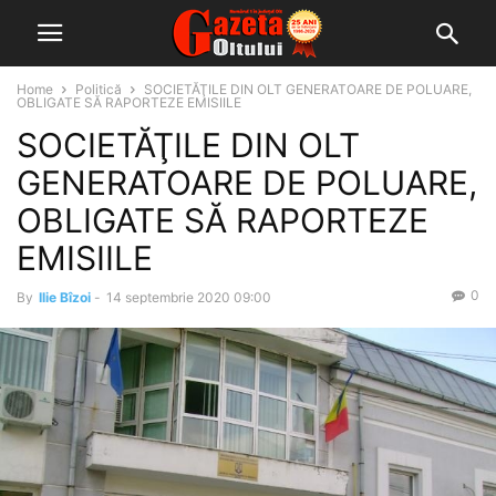
Home
Politică
SOCIETĂŢILE DIN OLT GENERATOARE DE POLUARE,
OBLIGATE SĂ RAPORTEZE EMISIILE
SOCIETĂŢILE DIN OLT
GENERATOARE DE POLUARE,
OBLIGATE SĂ RAPORTEZE
EMISIILE
0
By
Ilie Bîzoi
-
14 septembrie 2020 09:00