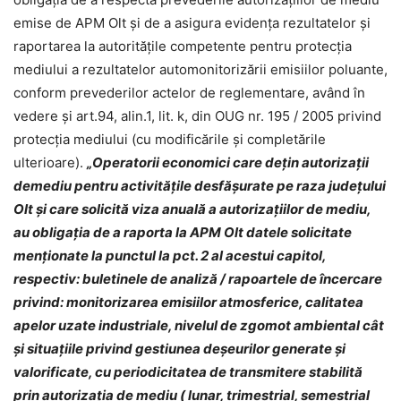
emise de APM Olt și de a asigura evidenţa rezultatelor şi
raportarea la autorităţile competente pentru protecţia
mediului a rezultatelor automonitorizării emisiilor poluante,
conform prevederilor actelor de reglementare, având în
vedere și art.94, alin.1, lit. k, din OUG nr. 195 / 2005 privind
protecția mediului (cu modificările și completările
ulterioare).
„Operatorii economici care deţin autorizaţii
demediu pentru activităţile desfăşurate pe raza judeţului
Olt și care solicită viza anuală a autorizațiilor de mediu,
au obligaţia de a raporta la APM Olt datele solicitate
menţionate la punctul la pct. 2 al acestui capitol,
respectiv: buletinele de analiză / rapoartele de încercare
privind: monitorizarea emisiilor atmosferice, calitatea
apelor uzate industriale, nivelul de zgomot ambiental cât
şi situaţiile privind gestiunea deşeurilor generate şi
valorificate, cu periodicitatea de transmitere stabilită
prin autorizaţia de mediu ( lunar, trimestrial, semestrial