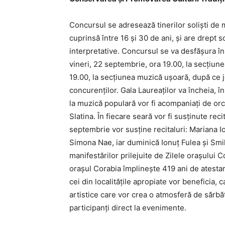
Concursul se adresează tinerilor solişti de 
cuprinsă între 16 şi 30 de ani, şi are drept 
interpretative. Concursul se va desfăşura în
vineri, 22 septembrie, ora 19.00, la secţiu
19.00, la secţiunea muzică uşoară, după ce j
concurenţilor. Gala Laureaţilor va încheia, î
la muzică populară vor fi acompaniaţi de orc
Slatina. În fiecare seară vor fi susţinute recit
septembrie vor susţine recitaluri: Mariana 
Simona Nae, iar duminică Ionuţ Fulea şi Smil
manifestărilor prilejuite de Zilele oraşului C
oraşul Corabia împlineşte 419 ani de atestar
cei din localităţile apropiate vor beneficia, ca
artistice care vor crea o atmosferă de sărbăt
participanţi direct la evenimente.