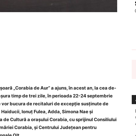
şoară „Corabia de Aur” a ajuns, în acest an, la cea de-
şura timp de trei zile, în perioada 22-24 septembrie
 vor bucura de recitaluri de excepţie susţinute de
 Haiducii, Ionuţ Fulea, Adda, Simona Nae şi
e Cultură a oraşului Corabia, cu sprijinul Consiliului
imăriei Corabia, şi Centrului Judeţean pentru
onale Olt.