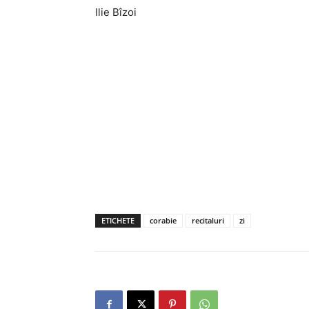
Ilie Bîzoi
ETICHETE
corabie
recitaluri
zi