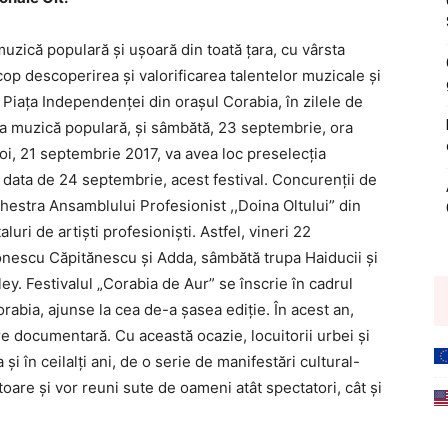
muzică populară şi uşoară din toată ţara, cu vârsta
scop descoperirea şi valorificarea talentelor muzicale şi
 Piaţa Independenţei din oraşul Corabia, în zilele de
nea muzică populară, şi sâmbătă, 23 septembrie, ora
oi, 21 septembrie 2017, va avea loc preselecţia
n data de 24 septembrie, acest festival. Concurenţii de
hestra Ansamblului Profesionist ,,Doina Oltului” din
aluri de artişti profesionişti. Astfel, vineri 22
Ionescu Căpitănescu şi Adda, sâmbătă trupa Haiducii şi
ey. Festivalul „Corabia de Aur” se înscrie în cadrul
orabia, ajunse la cea de-a şasea ediţie. În acest an,
e documentară. Cu această ocazie, locuitorii urbei şi
 şi în ceilalţi ani, de o serie de manifestări cultural-
oare şi vor reuni sute de oameni atât spectatori, cât şi