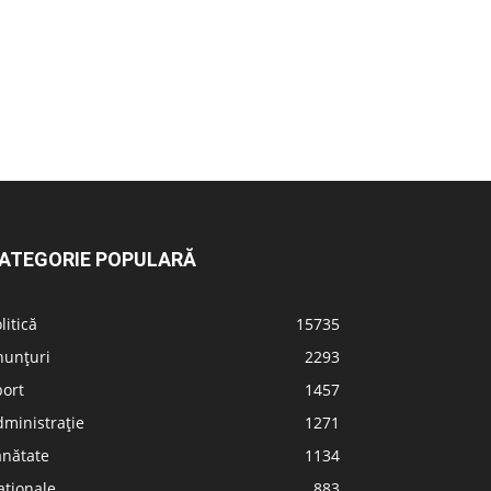
ATEGORIE POPULARĂ
litică
15735
nunțuri
2293
port
1457
ministrație
1271
ănătate
1134
aționale
883