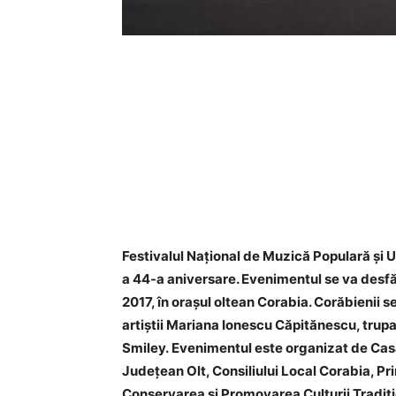
Festivalul Naţional de Muzică Populară şi U
a 44-a aniversare. Evenimentul se va desfă
2017, în oraşul oltean Corabia.
Corăbienii se
artiştii Mariana Ionescu Căpitănescu, trupa
Smiley.
Evenimentul este organizat de Casa d
Judeţean Olt, Consiliului Local Corabia, Pr
Conservarea şi Promovarea Culturii Tradiţi