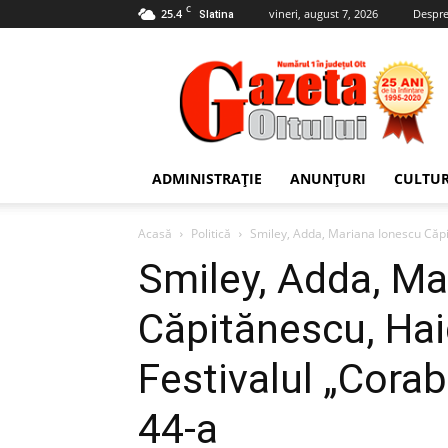
C
25.4
vineri, august 7, 2026
Despre
Slatina
Gazeta
Oltului
ADMINISTRAȚIE
ANUNȚURI
CULTU
Acasă
Politică
Smiley, Adda, Mariana Ionescu Căpită
Smiley, Adda, Ma
Căpitănescu, Haid
Festivalul „Corabi
44-a