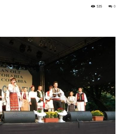
535
0