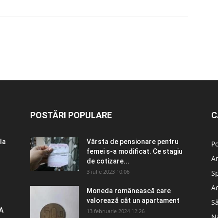
POSTĂRI POPULARE
C
la
Vârsta de pensionare pentru
Po
femei s-a modificat. Ce stagiu
A
de cotizare...
3 iulie 2023 10:06
S
Ad
Moneda românească care
valorează cât un apartament
S
A
13 februarie 2024 12:26
N