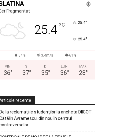
SLATINA
Cer Fragmentat
°
25.4
°
C
25.4
°
25.4
54%
3.4m/s
61%
VIN
S
D
LUN
MAR
36
°
37
°
35
°
36
°
28
°
Articole recente
De la reclamațiile studenților la ancheta DIICOT:
Cătălin Avramescu, din nou în centrul
controverselor