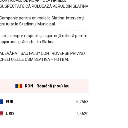
CONTROALE DE NOAPTE LA FIRMELE
SUSPECTATE CĂ POLUEAZĂ AERUL DIN SLATINA
Campanie pentru animale la Slatina: intervenții
gratuite la Stadionul Municipal
Lecții despre respect și siguranță rutieră pentru
copiii unei grădinițe din Slatina
ADEVĂRAT SAU FALS? CONTROVERSE PRIVIND
CHELTUIELILE CSM SLATINA – FOTBAL
RON - Română (nou) leu
EUR
5,2553
USD
4,5620