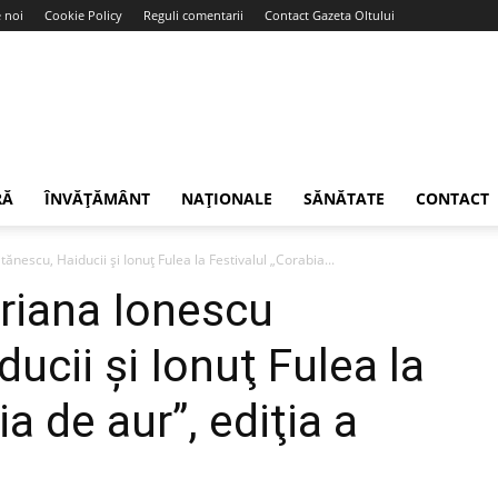
 noi
Cookie Policy
Reguli comentarii
Contact Gazeta Oltului
RĂ
ÎNVĂȚĂMÂNT
NAȚIONALE
SĂNĂTATE
CONTACT
nescu, Haiducii şi Ionuţ Fulea la Festivalul „Corabia...
riana Ionescu
ucii şi Ionuţ Fulea la
a de aur”, ediţia a