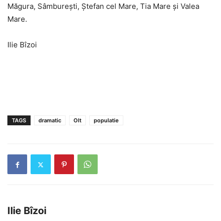
Măgura, Sâmburești, Ștefan cel Mare, Tia Mare și Valea
Mare.
Ilie Bîzoi
TAGS
dramatic
Olt
populatie
Ilie Bîzoi