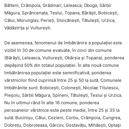
Bălteni, Crâmpoia, Grădinari, Leleasca, Oboga, Sârbii
Măgura, Sprâncenata, Teslui, Topana, Bărăști, Bobicești,
Călui, Morunglav, Perieți, Stoicănești, Tătulești, Urzica,
Vădăstrița și Vulturești.
De asemenea, fenomenul de îmbătrânire a populaţiei este
vizibil în 30 de comune evaluate, în cinci din comune
(Bărăşti, Leleasca, Vulturești, Obârșia şi Topana), ponderea
depășind 50% din totalul populaţiei. În alte nouă comune
îmbătrânirea populației este semnificativă, ponderea
vârstnicilor fiind cuprinsă între 25 și 50 la sută. Comunele
îmbătrânite sunt: Bobicești, Colonești, Nicolae Titulescu,
Pleșoiu, Sârbii Măgura, Spineni, Tătulești, Teslui și Urzica.
Nu în ultimul rând în alte 16 comune, ponderea
persoanelor vârstnice este peste medie, între 25 și 35 la
sută: Bucinișu, Călui, Cezieni, Corbu, Crâmpoia, Cungrea,
Dobrețu, Dobroteasa, Gârcov, Gostavățu, Mihăești, Optași