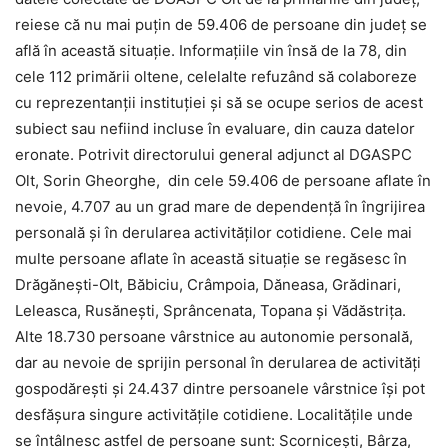
reiese că nu mai puţin de 59.406 de persoane din judeţ se
află în această situaţie. Informaţiile vin însă de la 78, din
cele 112 primării oltene, celelalte refuzând să colaboreze
cu reprezentanţii instituţiei şi să se ocupe serios de acest
subiect sau nefiind incluse în evaluare, din cauza datelor
eronate. Potrivit directorului general adjunct al DGASPC
Olt, Sorin Gheorghe, din cele 59.406 de persoane aflate în
nevoie, 4.707 au un grad mare de dependenţă în îngrijirea
personală şi în derularea activităţilor cotidiene. Cele mai
multe persoane aflate în această situaţie se regăsesc în
Drăgăneşti-Olt, Băbiciu, Crâmpoia, Dăneasa, Grădinari,
Leleasca, Rusăneşti, Sprâncenata, Topana şi Vădăstriţa.
Alte 18.730 persoane vârstnice au autonomie personală,
dar au nevoie de sprijin personal în derularea de activităţi
gospodăreşti şi 24.437 dintre persoanele vârstnice îşi pot
desfăşura singure activităţile cotidiene. Localitățile unde
se întâlnesc astfel de persoane sunt: Scornicești, Bârza,