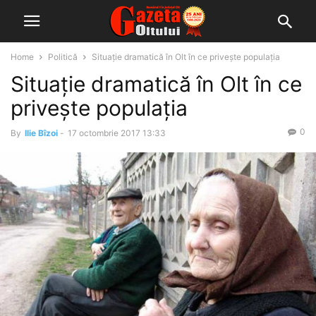
Home
Politică
Situație dramatică în Olt în ce privește populația
Situație dramatică în Olt în ce
privește populația
0
By
Ilie Bîzoi
-
17 octombrie 2017 13:33