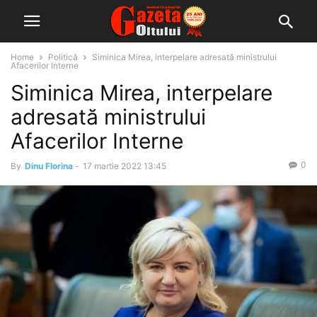
Home
Politică
Siminica Mirea, interpelare adresată ministrului
Afacerilor Interne
Siminica Mirea, interpelare
adresată ministrului
Afacerilor Interne
0
By
Dinu Florina
-
17 martie 2022 13:45