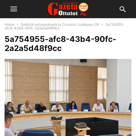
Home
Ședință extraordinară la Consiliul Județean Olt
5a754955-
afc8-43b4-90fc-2a2a5d48f9cc
5a754955-afc8-43b4-90fc-
2a2a5d48f9cc