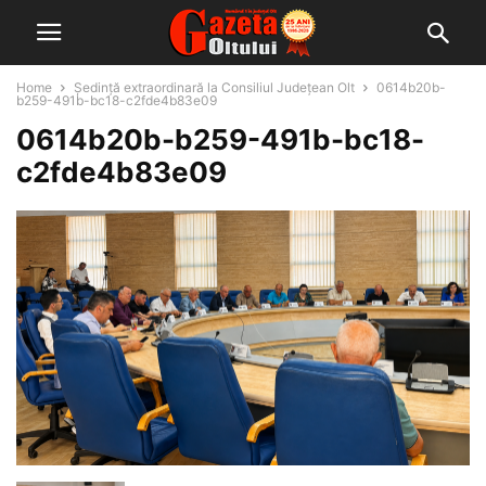
Home
Ședință extraordinară la Consiliul Județean Olt
0614b20b-
b259-491b-bc18-c2fde4b83e09
0614b20b-b259-491b-bc18-
c2fde4b83e09