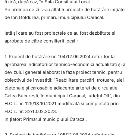
fizică, după caz, în Sala Consiliului Local.
Pe ordinea de zi s-au aflat 5 proiecte de hotărâre inițiate
de Ion Doldurea, primarul municipiului Caracal.
Iată și care au fost proiectele ce au fost dezbătute şi
aprobate de către consilierii locali:
1. Proiect de hotărâre nr. 104/12.06.2024 referitor la
aprobarea indicatorilor tehnico-economici actualizați și a
devizului general elaborat la faza proiect tehnic, pentru
obiectivul de investiții: “Reabilitare parcări, trotuare, alei
pietonale și carosabile adiacente arterei de circulație
Calea București, în municipiul Caracal, județul Olt”, din
H.C.L. nr. 125/13.10.2021 modificată și completată prin
H.C.L. nr. 32/10.02.2023.
Inițiator: Primarul municipiului Caracal.
2. Proiect de hotărâre nr 105/12.06.2024 referitor la