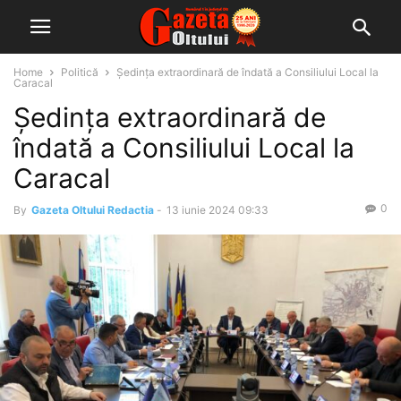
Home
Politică
Ședinţa extraordinară de îndată a Consiliului Local la
Caracal
Ședinţa extraordinară de
îndată a Consiliului Local la
Caracal
0
By
Gazeta Oltului Redactia
-
13 iunie 2024 09:33