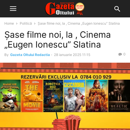
Home
Politică
Șase filme noi, la , Cinema „Eugen Ionescu” Slatina
Șase filme noi, la , Cinema
„Eugen Ionescu” Slatina
0
By
Gazeta Oltului Redactia
-
28 ianuarie 2025 11:15