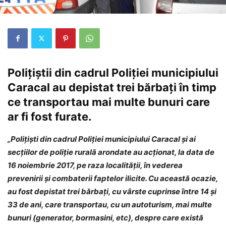
Poliţiştii din cadrul Poliției municipiului
Caracal au depistat trei bărbați în timp
ce transportau mai multe bunuri care
ar fi fost furate.
„Polițiști din cadrul Poliției municipiului Caracal și ai
secțiilor de poliție rurală arondate au acționat, la data de
16 noiembrie 2017, pe raza localității, în vederea
prevenirii și combaterii faptelor ilicite. Cu această ocazie,
au fost depistat trei bărbați, cu vârste cuprinse între 14 și
33 de ani, care transportau, cu un autoturism, mai multe
bunuri (generator, bormasini, etc), despre care există