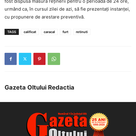
fost dispusă măsura reținerii pentru o perioadă de 24 ore,
urmând ca, în cursul zilei de azi, să fie prezentați instanței,
cu propunere de arestare preventivă.
TAGS
calificat
caracal
furt
retinuti
Gazeta Oltului Redactia