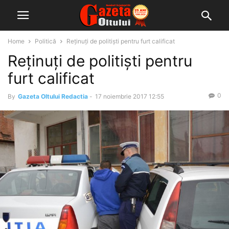
Home
Politică
Reținuți de politiști pentru furt calificat
Reținuți de politiști pentru
furt calificat
0
By
Gazeta Oltului Redactia
-
17 noiembrie 2017 12:55