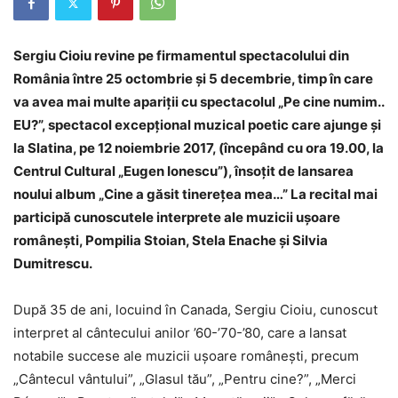
Sergiu Cioiu revine pe firmamentul spectacolului din
România între 25 octombrie și 5 decembrie, timp în care
va avea mai multe apariții cu spectacolul „Pe cine numim..
EU?”, spectacol excepțional muzical poetic care ajunge și
la Slatina, pe 12 noiembrie 2017, (începând cu ora 19.00, la
Centrul Cultural „Eugen Ionescu”), însoţit de lansarea
noului album „Cine a găsit tinereţea mea…” La recital mai
participă cunoscutele interprete ale muzicii ușoare
românești, Pompilia Stoian, Stela Enache și Silvia
Dumitrescu.
După 35 de ani, locuind în Canada, Sergiu Cioiu, cunoscut
interpret al cântecului anilor ’60-’70-’80, care a lansat
notabile succese ale muzicii uşoare româneşti, precum
„Cântecul vântului”, „Glasul tău”, „Pentru cine?”, „Merci