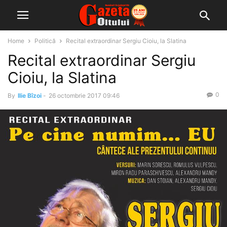
Home
Politică
Recital extraordinar Sergiu Cioiu, la Slatina
Recital extraordinar Sergiu
Cioiu, la Slatina
0
By
Ilie Bîzoi
-
26 octombrie 2017 09:46