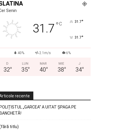
SLATINA
Cer Senin
°
31.7
°
C
31.7
°
31.7
40%
2.1m/s
6%
D
LUN
MAR
MIE
J
32
°
35
°
40
°
38
°
34
°
Articole recente
POLIȚISTUL „GARCEA” A UITAT ȘPAGA PE
BANCHETĂ!
(fără titlu)