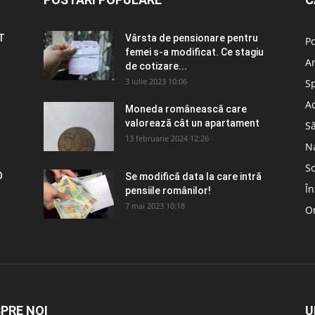
T
Vârsta de pensionare pentru
Po
femei s-a modificat. Ce stagiu
A
de cotizare...
3 iulie 2023 10:06
S
Ad
Moneda românească care
valorează cât un apartament
S
13 februarie 2024 12:26
N
So
O
Se modifică data la care intră
În
pensiile românilor!
7 mai 2023 10:18
Om
PRE NOI
U