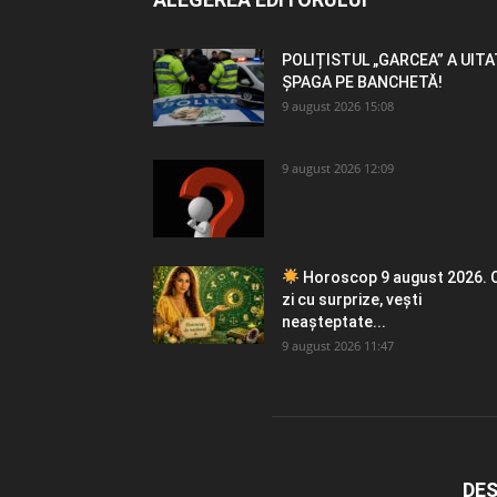
POLIȚISTUL „GARCEA” A UITA
ȘPAGA PE BANCHETĂ!
9 august 2026 15:08
9 august 2026 12:09
Horoscop 9 august 2026. 
zi cu surprize, vești
neașteptate...
9 august 2026 11:47
DES