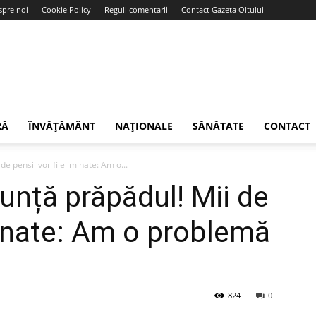
spre noi
Cookie Policy
Reguli comentarii
Contact Gazeta Oltului
RĂ
ÎNVĂȚĂMÂNT
NAȚIONALE
SĂNĂTATE
CONTACT
 pensii vor fi eliminate: Am o...
nță prăpădul! Mii de
iminate: Am o problemă
824
0