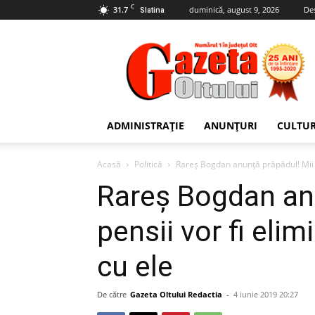
C
31.7
duminică, august 9, 2026
De
Slatina
Gazeta
Oltului
ADMINISTRAȚIE
ANUNȚURI
CULTU
Acasă
Politică
Rareș Bogdan anunță prăpădul! Mii de
Rareș Bogdan anu
pensii vor fi el
cu ele
De către
Gazeta Oltului Redactia
-
4 iunie 2019 20:27