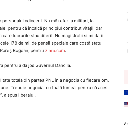
a personalul adiacent. Nu mă refer la militari, la
e, pentru că încalcă principiul contributivității, dar
 care lucrurile stau diferit. Nu magistrații si militarii
ele 178 de mii de pensii speciale care costă statul
s Rareș Bogdan, pentru
ziare.com
.
ă pentru a da jos Guvernul Dăncilă.
ate totală din partea PNL în a negocia cu fiecare om.
țiune. Trebuie negociat cu toată lumea, pentru că acest
, a spus liberalul.
A