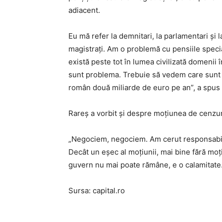
adiacent.
Eu mă refer la demnitari, la parlamentari și l
magistrați. Am o problemă cu pensiile special
există peste tot în lumea civilizată domenii în
sunt problema. Trebuie să vedem care sunt c
român două miliarde de euro pe an”, a spu
Rareș a vorbit și despre moțiunea de cenzur
„Negociem, negociem. Am cerut responsabilit
Decât un eșec al moțiunii, mai bine fără mo
guvern nu mai poate rămâne, e o calamitate.”
Sursa: capital.ro