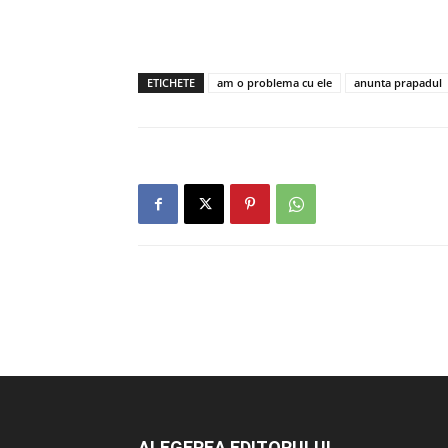
ETICHETE
am o problema cu ele
anunta prapadul
ALEGEREA EDITORULUI