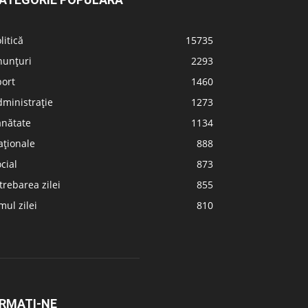
litică
15735
nunțuri
2293
port
1460
ministrație
1273
ănătate
1134
aționale
888
cial
873
trebarea zilei
855
ul zilei
810
RMAȚI-NE