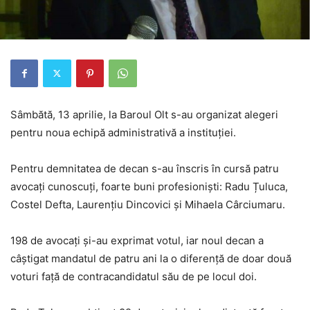
Sâmbătă, 13 aprilie, la Baroul Olt s-au organizat alegeri
pentru noua echipă administrativă a instituției.
Pentru demnitatea de decan s-au înscris în cursă patru
avocați cunoscuți, foarte buni profesioniști: Radu Țuluca,
Costel Defta, Laurențiu Dincovici și Mihaela Cârciumaru.
198 de avocați și-au exprimat votul, iar noul decan a
câștigat mandatul de patru ani la o diferență de doar două
voturi față de contracandidatul său de pe locul doi.