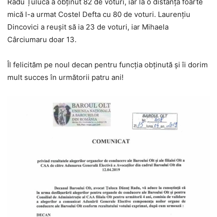
Radu Țuluca a obținut 82 de voturi, iar la o distanță foarte
mică l-a urmat Costel Defta cu 80 de voturi. Laurențiu
Dincovici a reușit să ia 23 de voturi, iar Mihaela
Cârciumaru doar 13.
Îl felicităm pe noul decan pentru funcția obținută și îi dorim
mult succes în următorii patru ani!