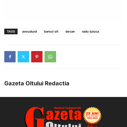
TAGS
avocatură
baroul olt
decan
radu țuluca
Gazeta Oltului Redactia