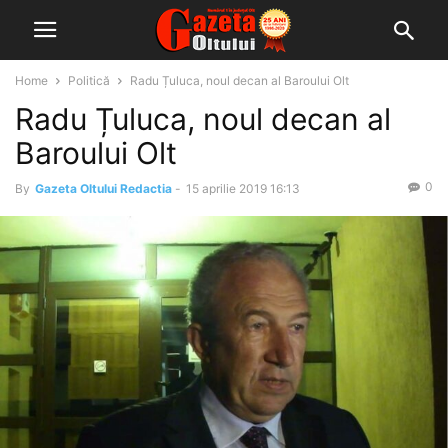
Home
Politică
Radu Țuluca, noul decan al Baroului Olt
Radu Țuluca, noul decan al
Baroului Olt
0
By
Gazeta Oltului Redactia
-
15 aprilie 2019 16:13