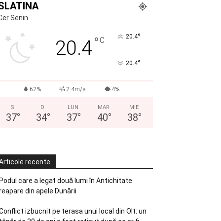
SLATINA
Cer Senin
°
20.4
°
C
20.4
°
20.4
62%
2.4m/s
4%
S
D
LUN
MAR
MIE
37
°
34
°
37
°
40
°
38
°
Articole recente
Podul care a legat două lumi în Antichitate
reapare din apele Dunării
Conflict izbucnit pe terasa unui local din Olt: un