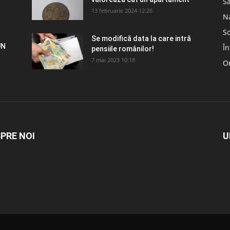
S
13 februarie 2024 12:26
N
So
Se modifică data la care intră
UN
În
pensiile românilor!
7 mai 2023 10:18
Om
PRE NOI
U