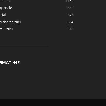
ănătate
1134
aționale
886
cial
873
trebarea zilei
854
ul zilei
810
RMAȚI-NE