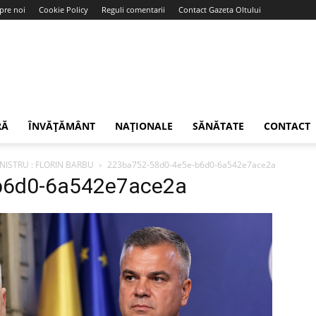
pre noi
Cookie Policy
Reguli comentarii
Contact Gazeta Oltului
RĂ
ÎNVĂȚĂMÂNT
NAȚIONALE
SĂNĂTATE
CONTACT
NISTRU : FLORIN BARBU
223ba752-58d0-4e5e-b6d0-6a542e7ace2a
b6d0-6a542e7ace2a