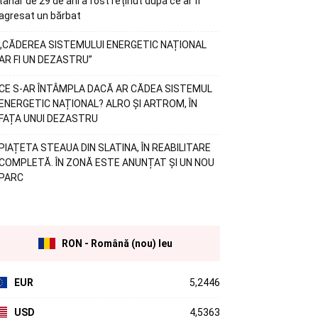
tânăr de 29 de ani a fost reținut după ce ar fi
agresat un bărbat
„CĂDEREA SISTEMULUI ENERGETIC NAȚIONAL
AR FI UN DEZASTRU”
CE S-AR ÎNTÂMPLA DACĂ AR CĂDEA SISTEMUL
ENERGETIC NAȚIONAL? ALRO ȘI ARTROM, ÎN
FAȚA UNUI DEZASTRU
PIAȚETA STEAUA DIN SLATINA, ÎN REABILITARE
COMPLETĂ. ÎN ZONĂ ESTE ANUNȚAT ȘI UN NOU
PARC
RON - Română (nou) leu
EUR
5,2446
USD
4,5363