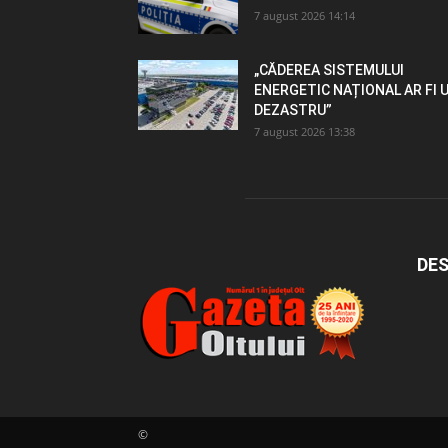
7 august 2026 14:14
„CĂDEREA SISTEMULUI
ENERGETIC NAȚIONAL AR FI 
DEZASTRU”
7 august 2026 13:38
DES
©