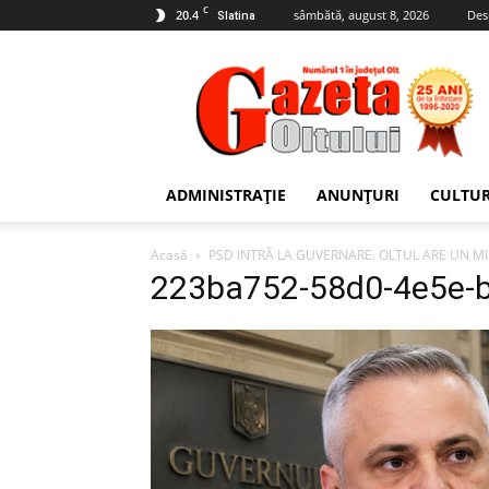
C
20.4
sâmbătă, august 8, 2026
Des
Slatina
Gazeta
Oltului
ADMINISTRAȚIE
ANUNȚURI
CULTU
Acasă
PSD INTRĂ LA GUVERNARE. OLTUL ARE UN MI
223ba752-58d0-4e5e-