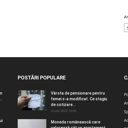
A
POSTĂRI POPULARE
C
în
Vârsta de pensionare pentru
Po
..
femei s-a modificat. Ce stagiu
A
de cotizare...
3 iulie 2023 10:06
S
Ad
ui
Moneda românească care
valorează cât un apartament