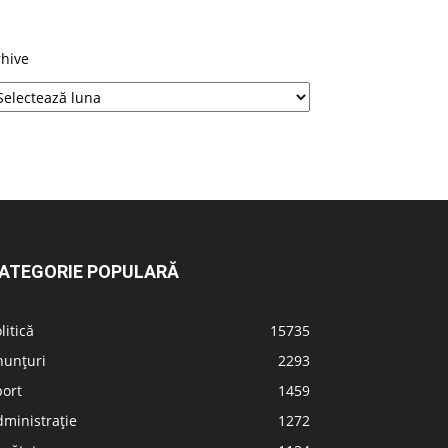
rhive
ATEGORIE POPULARĂ
litică
15735
nunțuri
2293
port
1459
ministrație
1272