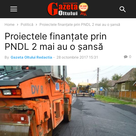
Home
Politică
Proiectele finanţate prin PNDL 2 mai au o șansă
Proiectele finanţate prin
PNDL 2 mai au o șansă
0
By
Gazeta Oltului Redactia
-
28 octombrie 2017 15:31