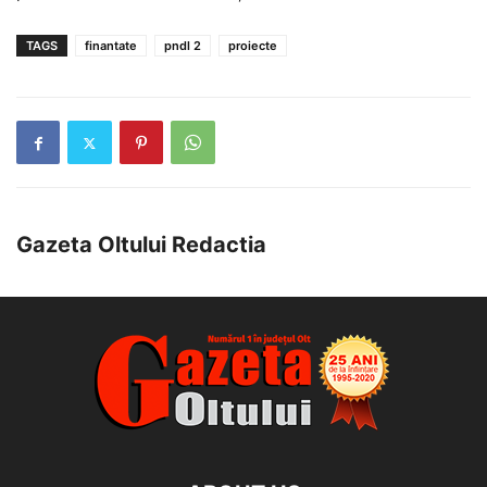
TAGS
finantate
pndl 2
proiecte
Gazeta Oltului Redactia