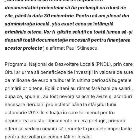
documentației proiectelor să fie prelungit cu o lună de
zile, până la data 30 noiembrie. Pentru că am plecat din
administraţia locală, ştiu exact ceea se întâmplă
primăriile oltene. Vor fi găsite soluţii ca toată lumea să-şi
depună toată documentaţia necesară pentru finanțarea
acestor proiecte”,
a afirmat Paul Stănescu.
Programul Național de Dezvoltare Locală (PNDL), prin care
Oltul ar urma să beneficieze de investiții în valoare de sute
de milioane de euro a tulburat în ultima perioadă bugetele
primăriilor oltene. Edilii olteni au rămas fără bani de salarii,
după ce, spun ei, au fost nevoiți să achite avize și acorduri
necesare derulării proiectelor până la sfârșitul lunii
octombrie 2017. În situația în care termenul pentru
depunerea acestor documente nu era prelugit, primarii
olteni se vedeau nevoiți să renunțe la proiecte importante
pentru dezvoltarea comunităților locale.