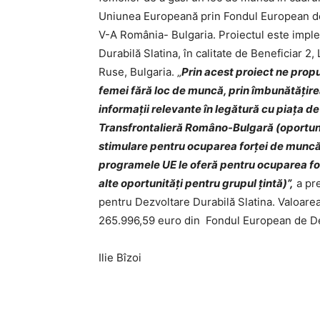
Uniunea Europeană prin Fondul European de
V-A România- Bulgaria. Proiectul este impl
Durabilă Slatina, în calitate de Beneficiar 2
Ruse, Bulgaria. „
Prin acest proiect ne prop
femei fără loc de muncă, prin îmbunătățirea 
informații relevante în legătură cu piața d
Transfrontalieră Româno-Bulgară (oportunit
stimulare pentru ocuparea forței de muncă,
programele UE le oferă pentru ocuparea forț
alte oportunități pentru grupul țintă)”,
a pre
pentru Dezvoltare Durabilă Slatina. Valoarea
265.996,59 euro din Fondul European de De
Ilie Bîzoi