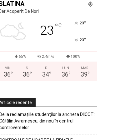
SLATINA
Cer Acoperit De Nori
°
23
°
C
23
°
23
65%
2.4m/s
100%
VIN
S
D
LUN
MAR
36
°
36
°
34
°
36
°
39
°
Articole recente
De la reclamațiile studenților la ancheta DIICOT:
Cătălin Avramescu, din nou în centrul
controverselor