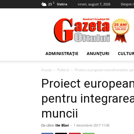
C
23
vineri, august 7, 2026
Despre 
Slatina
Gazeta
Oltului
ADMINISTRAȚIE
ANUNȚURI
CULTU
Acasă
Politică
Proiect european transfrontalier pe
Proiect european
pentru integrarea
muncii
De către
Ilie Bîzoi
-
1 decembrie 2017 11:06