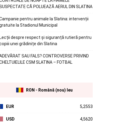
CONTROALE DE NOAPTE LA FIRMELE
SUSPECTATE CĂ POLUEAZĂ AERUL DIN SLATINA
Campanie pentru animale la Slatina: intervenții
gratuite la Stadionul Municipal
Lecții despre respect și siguranță rutieră pentru
copiii unei grădinițe din Slatina
ADEVĂRAT SAU FALS? CONTROVERSE PRIVIND
CHELTUIELILE CSM SLATINA – FOTBAL
RON - Română (nou) leu
EUR
5,2553
USD
4,5620