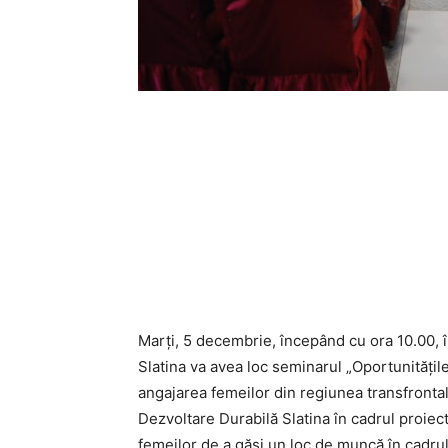
Marți, 5 decembrie, începând cu ora 10.00, î
Slatina va avea loc seminarul „Oportunitățil
angajarea femeilor din regiunea transfront
Dezvoltare Durabilă Slatina în cadrul proie
femeilor de a găsi un loc de muncă în cadru