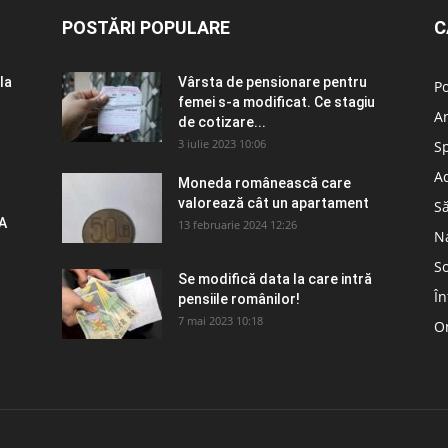
POSTĂRI POPULARE
C
la
Vârsta de pensionare pentru
Po
femei s-a modificat. Ce stagiu
A
de cotizare...
3 iulie 2023 10:06
S
Ad
Moneda românească care
valorează cât un apartament
S
A
13 februarie 2024 12:26
N
So
Se modifică data la care intră
În
pensiile românilor!
7 mai 2023 10:18
Om