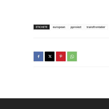
ETICHETE
european
pproiect
transfrontalier