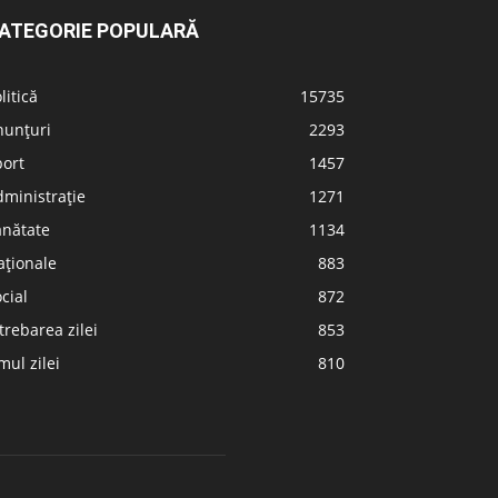
ATEGORIE POPULARĂ
litică
15735
nunțuri
2293
port
1457
ministrație
1271
ănătate
1134
aționale
883
cial
872
trebarea zilei
853
ul zilei
810