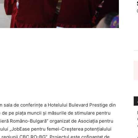
n sala de conferințe a Hotelului Bulevard Prestige din
e de pe piața muncii și măsurile de stimulare pentru
alieră Româno-Bulgară” organizat de Asociația pentru
ctului „JobEase pentru femei-Creșterea potențialului
l regiunii CBC RO-BG”. Proiectul este cofinanțat de