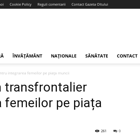
noi
Cookie Policy
Reguli comentarii
Contact Gazeta Oltului
RĂ
ÎNVĂȚĂMÂNT
NAȚIONALE
SĂNĂTATE
CONTACT
ntru integrarea femeilor pe piața muncii
 transfrontalier
 femeilor pe piața
261
0