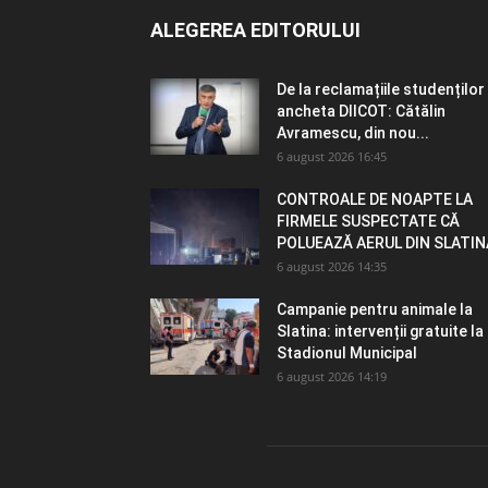
ALEGEREA EDITORULUI
De la reclamațiile studenților 
ancheta DIICOT: Cătălin
Avramescu, din nou...
6 august 2026 16:45
CONTROALE DE NOAPTE LA
FIRMELE SUSPECTATE CĂ
POLUEAZĂ AERUL DIN SLATIN
6 august 2026 14:35
Campanie pentru animale la
Slatina: intervenții gratuite la
Stadionul Municipal
6 august 2026 14:19